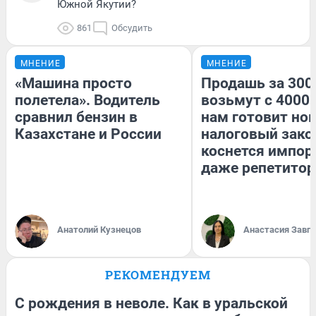
Южной Якутии?
861
Обсудить
МНЕНИЕ
МНЕНИЕ
«Машина просто
Продашь за 3000
полетела». Водитель
возьмут с 4000.
сравнил бензин в
нам готовит но
Казахстане и России
налоговый зако
коснется импор
даже репетитор
Анатолий Кузнецов
Анастасия Завг
РЕКОМЕНДУЕМ
С рождения в неволе. Как в уральской