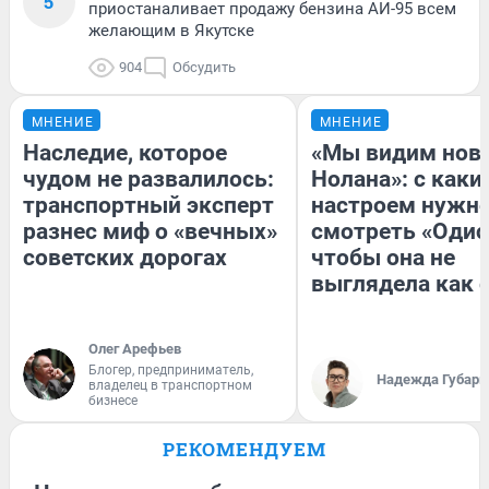
5
приостаналивает продажу бензина АИ-95 всем
желающим в Якутске
904
Обсудить
МНЕНИЕ
МНЕНИЕ
Наследие, которое
«Мы видим нов
чудом не развалилось:
Нолана»: с каки
транспортный эксперт
настроем нужн
разнес миф о «вечных»
смотреть «Одис
советских дорогах
чтобы она не
выглядела как 
Олег Арефьев
Блогер, предприниматель,
Надежда Губарь
владелец в транспортном
бизнесе
РЕКОМЕНДУЕМ