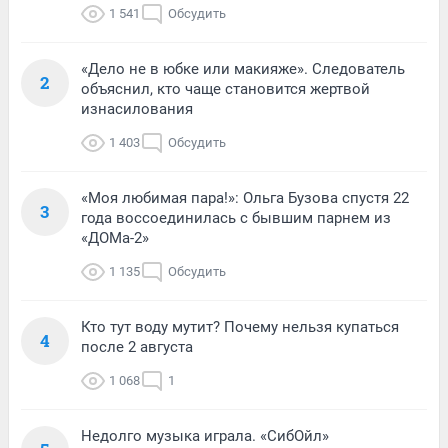
1 541
Обсудить
«Дело не в юбке или макияже». Следователь
2
объяснил, кто чаще становится жертвой
изнасилования
1 403
Обсудить
«Моя любимая пара!»: Ольга Бузова спустя 22
3
года воссоединилась с бывшим парнем из
«ДОМа-2»
1 135
Обсудить
Кто тут воду мутит? Почему нельзя купаться
4
после 2 августа
1 068
1
Недолго музыка играла. «СибОйл»