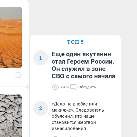
ТОП 5
Еще один якутянин
1
стал Героем России.
Он служил в зоне
СВО с самого начала
1 461
Обсудить
«Дело не в юбке или
2
макияже». Следователь
объяснил, кто чаще
становится жертвой
изнасилования