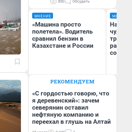
850
Обсудить
МНЕНИЕ
МНЕНИЕ
«Машина просто
Наслед
полетела». Водитель
чудом 
сравнил бензин в
трансп
Казахстане и России
разнес
советс
Ол
РЕКОМЕНДУЕМ
Бл
Анатолий Кузнецов
вл
би
«С гордостью говорю, что
я деревенский»: зачем
северянин оставил
нефтяную компанию и
переехал в глушь на Алтай