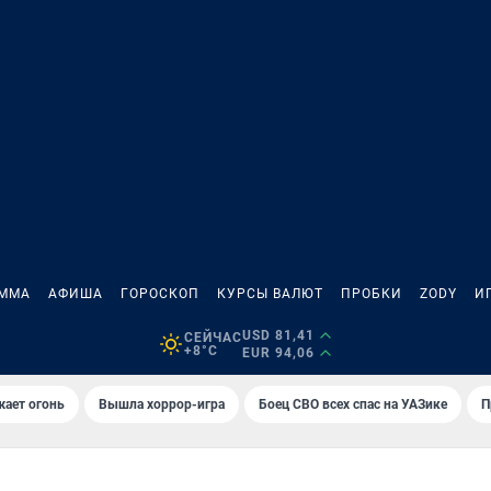
АММА
АФИША
ГОРОСКОП
КУРСЫ ВАЛЮТ
ПРОБКИ
ZODY
И
USD 81,41
СЕЙЧАС
+8°C
EUR 94,06
жает огонь
Вышла хоррор-игра
Боец СВО всех спас на УАЗике
П