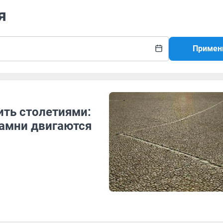
я
Примен
ить столетиями:
амни двигаются