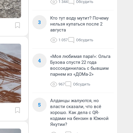
1 344
Обсудить
Кто тут воду мутит? Почему
3
нельзя купаться после 2
августа
1 057
Обсудить
«Моя любимая пара!»: Ольга
4
Бузова спустя 22 года
воссоединилась с бывшим
парнем из «ДОМа-2»
967
Обсудить
Алданцы жалуются, но
5
власти сказали, что всё
хорошо. Как дела с QR-
кодами на бензин в Южной
Якутии?