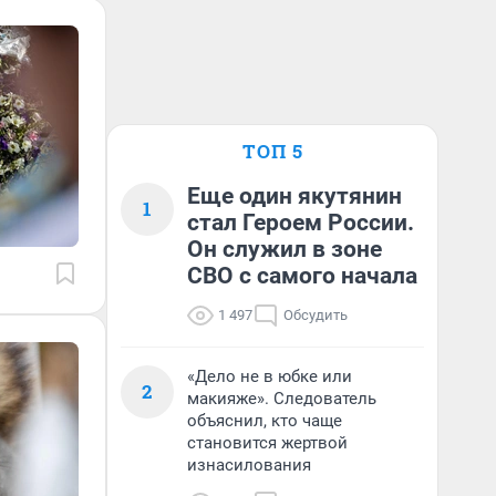
ТОП 5
Еще один якутянин
1
стал Героем России.
Он служил в зоне
СВО с самого начала
1 497
Обсудить
«Дело не в юбке или
2
макияже». Следователь
объяснил, кто чаще
становится жертвой
изнасилования