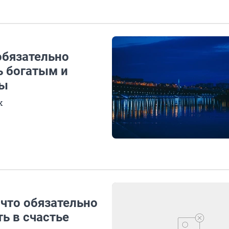
обязательно
ь богатым и
ты
х
что обязательно
ь в счастье