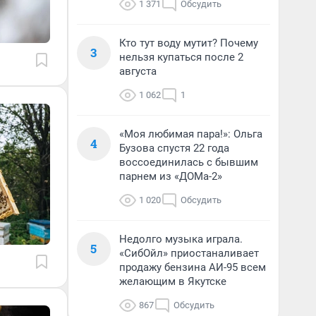
1 371
Обсудить
Кто тут воду мутит? Почему
3
нельзя купаться после 2
августа
1 062
1
«Моя любимая пара!»: Ольга
4
Бузова спустя 22 года
воссоединилась с бывшим
парнем из «ДОМа-2»
1 020
Обсудить
Недолго музыка играла.
5
«СибОйл» приостаналивает
продажу бензина АИ-95 всем
желающим в Якутске
867
Обсудить