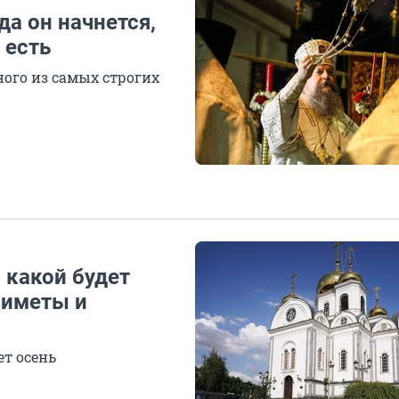
да он начнется,
 есть
ного из самых строгих
, какой будет
риметы и
ет осень