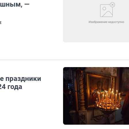
ешным, —
я
е праздники
24 года