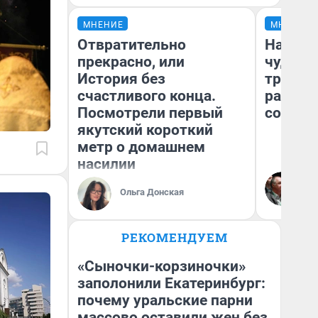
МНЕНИЕ
МНЕНИЕ
Отвратительно
Наслед
прекрасно, или
чудом 
История без
трансп
счастливого конца.
разнес
Посмотрели первый
советс
якутский короткий
метр о домашнем
насилии
Ол
Бл
Ольга Донская
вл
би
РЕКОМЕНДУЕМ
«Сыночки-корзиночки»
заполонили Екатеринбург:
почему уральские парни
массово оставили жен без