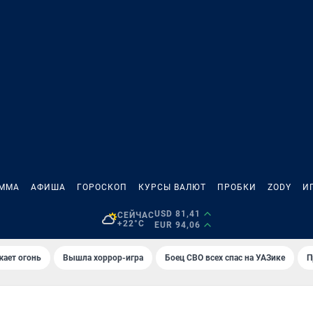
АММА
АФИША
ГОРОСКОП
КУРСЫ ВАЛЮТ
ПРОБКИ
ZODY
И
USD 81,41
СЕЙЧАС
+22°C
EUR 94,06
жает огонь
Вышла хоррор-игра
Боец СВО всех спас на УАЗике
П