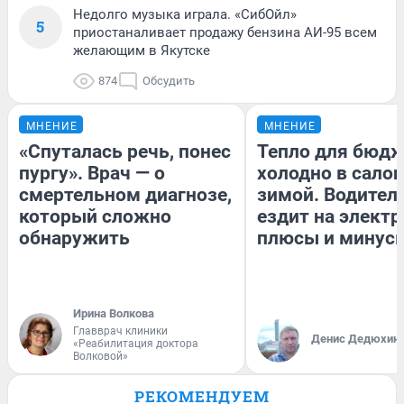
Недолго музыка играла. «СибОйл»
5
приостаналивает продажу бензина АИ-95 всем
желающим в Якутске
874
Обсудить
МНЕНИЕ
МНЕНИЕ
«Спуталась речь, понес
Тепло для бюдж
пургу». Врач — о
холодно в сало
смертельном диагнозе,
зимой. Водитель
который сложно
ездит на электр
обнаружить
плюсы и минус
Ирина Волкова
Главврач клиники
Денис Дедюхин
«Реабилитация доктора
Волковой»
РЕКОМЕНДУЕМ