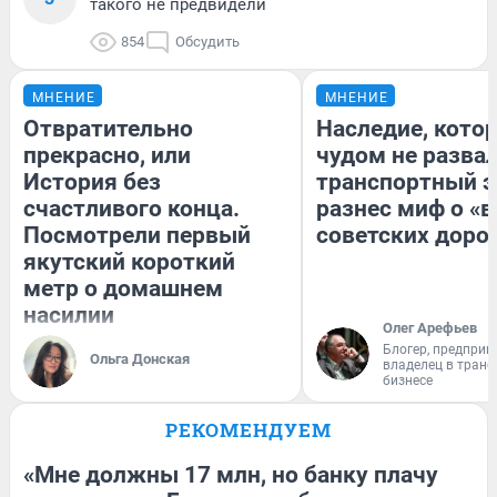
такого не предвидели
854
Обсудить
МНЕНИЕ
МНЕНИЕ
Отвратительно
Наследие, кото
прекрасно, или
чудом не разва
История без
транспортный э
счастливого конца.
разнес миф о «
Посмотрели первый
советских доро
якутский короткий
метр о домашнем
насилии
Олег Арефьев
Блогер, предприн
Ольга Донская
владелец в тран
бизнесе
РЕКОМЕНДУЕМ
«Мне должны 17 млн, но банку плачу