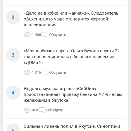
«Дело не в юбке или макияже». Следователь
2
объяснил, кто чаще становится жертвой
изнасилования
1 466
Обсудить
«Моя любимая пара!»: Ольга Бузова спустя 22
3
года воссоединилась с бывшим парнем из
«ДОМа-2»
1 316
Обсудить
Недолго музыка играла. «СибОйл»
4
приостаналивает продажу бензина АИ-95 всем
желающим в Якутске
969
Обсудить
Сильный ливень полил в Якутске. Синоптики
5