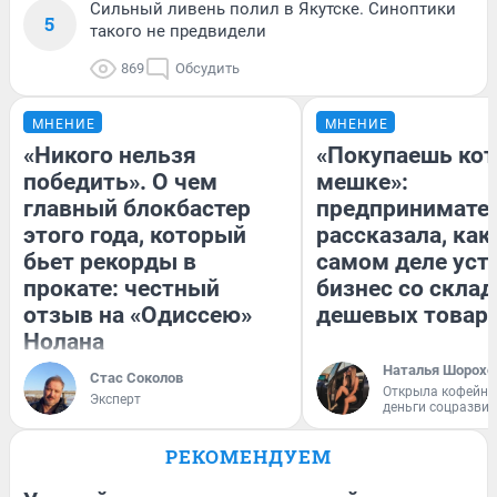
Сильный ливень полил в Якутске. Синоптики
5
такого не предвидели
869
Обсудить
МНЕНИЕ
МНЕНИЕ
«Никого нельзя
«Покупаешь кот
победить». О чем
мешке»:
главный блокбастер
предпринимате
этого года, который
рассказала, как
бьет рекорды в
самом деле уст
прокате: честный
бизнес со скла
отзыв на «Одиссею»
дешевых товар
Нолана
Наталья Шорохо
Стас Соколов
Открыла кофейну
Эксперт
деньги соцразви
РЕКОМЕНДУЕМ