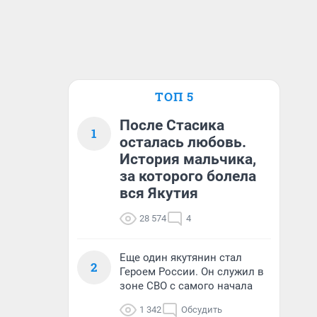
ТОП 5
После Стасика
1
осталась любовь.
История мальчика,
за которого болела
вся Якутия
28 574
4
Еще один якутянин стал
2
Героем России. Он служил в
зоне СВО с самого начала
1 342
Обсудить