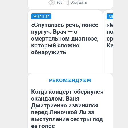
806
Обсудить
МНЕНИЕ
МНЕНИЕ
«Спуталась речь, понес
«Машин
пургу». Врач — о
полете
смертельном диагнозе,
сравни
который сложно
Казахс
обнаружить
Ирина Волкова
РЕКОМЕНДУЕМ
Главврач клиники
Ан
«Реабилитация доктора
Волковой»
Когда концерт обернулся
скандалом. Ваня
Дмитриенко извинился
перед Линочкой Ли за
выступление сестры под
ее голос