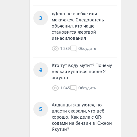
«Дело не в юбке или
3
макияже». Следователь
объяснил, кто чаще
становится жертвой
изнасилования
1 289
Обсудить
Кто тут воду мутит? Почему
4
нельзя купаться после 2
августа
1 045
Обсудить
Алданцы жалуются, но
5
власти сказали, что всё
хорошо. Как дела с QR-
кодами на бензин в Южной
Якутии?