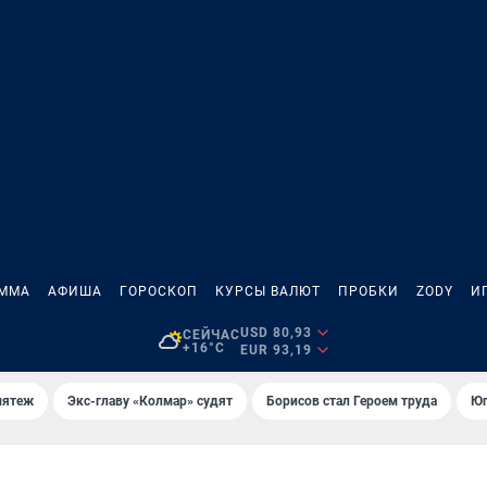
АММА
АФИША
ГОРОСКОП
КУРСЫ ВАЛЮТ
ПРОБКИ
ZODY
И
USD 80,93
СЕЙЧАС
+16°C
EUR 93,19
мятеж
Экс-главу «Колмар» судят
Борисов стал Героем труда
Юг