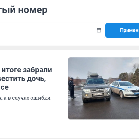
итый номер
Примен
 итоге забрали
естить дочь,
ссе
, а в случае ошибки