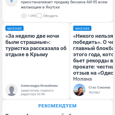
5
приостаналивает продажу бензина АИ-95 всем
желающим в Якутске
1 095
Обсудить
МНЕНИЕ
МНЕНИЕ
«За неделю две ночи
«Никого нельзя
были страшные»:
победить». О ч
туристка рассказала об
главный блокба
отдыхе в Крыму
этого года, кот
бьет рекорды в
прокате: честн
отзыв на «Одис
Нолана
Александра Исмайлова
Стас Соколов
заместитель главного
Эксперт
редактора 63.RU
РЕКОМЕНДУЕМ