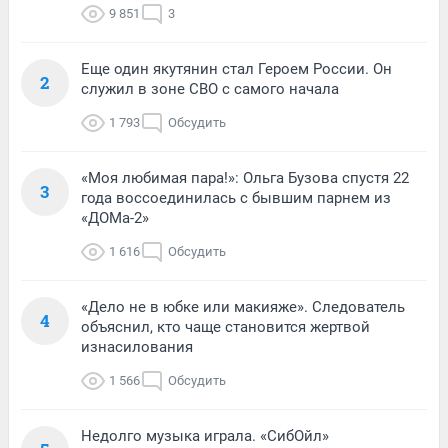
9 851
3
Еще один якутянин стал Героем России. Он
2
служил в зоне СВО с самого начала
1 793
Обсудить
«Моя любимая пара!»: Ольга Бузова спустя 22
3
года воссоединилась с бывшим парнем из
«ДОМа-2»
1 616
Обсудить
«Дело не в юбке или макияже». Следователь
4
объяснил, кто чаще становится жертвой
изнасилования
1 566
Обсудить
Недолго музыка играла. «СибОйл»