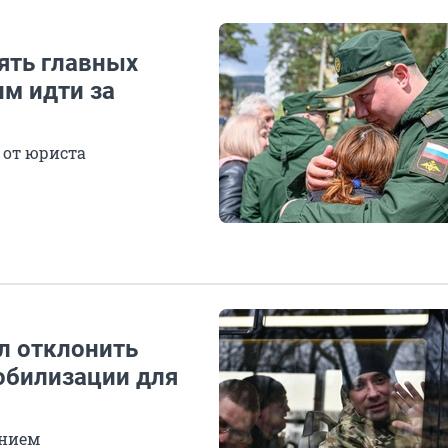
ять главных
м идти за
 от юриста
л отклонить
обилизации для
ением