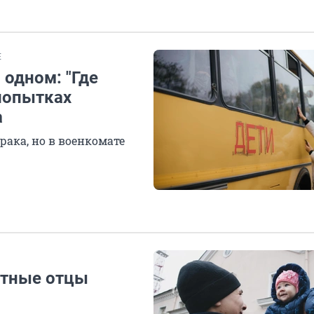
Е
одном: "Где
 попытках
а
рака, но в военкомате
етные отцы