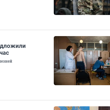
едложили
час
лезней