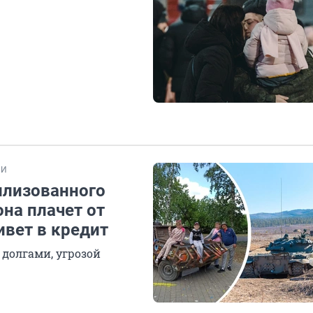
ИИ
илизованного
она плачет от
ивет в кредит
долгами, угрозой