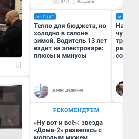
847
Обсудить
МНЕНИЕ
МНЕНИЕ
Тепло для бюджета, но
Наслед
холодно в салоне
чудом 
зимой. Водитель 13 лет
трансп
ездит на электрокаре:
разнес
плюсы и минусы
советс
Ол
Бл
Денис Дедюхин
вл
би
РЕКОМЕНДУЕМ
«Ну вот и всё»: звезда
«Дома-2» развелась с
молодым мужем