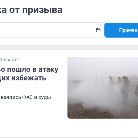
ка от призыва
Примен
ДОВАНИЕ
во пошло в атаку
щих избежать
ю взялись ФАС и суды