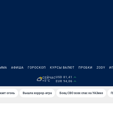
АММА
АФИША
ГОРОСКОП
КУРСЫ ВАЛЮТ
ПРОБКИ
ZODY
И
USD 81,41
СЕЙЧАС
+5°C
EUR 94,06
жает огонь
Вышла хоррор-игра
Боец СВО всех спас на УАЗике
П