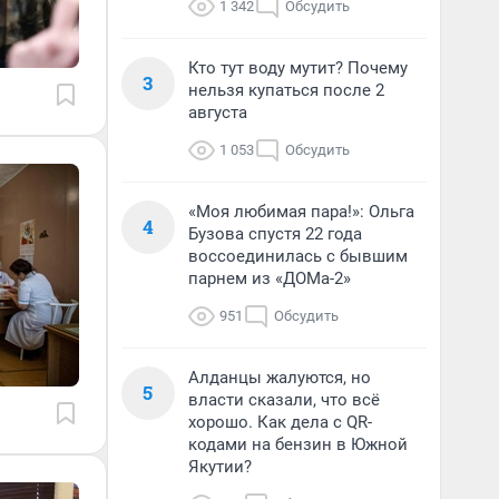
1 342
Обсудить
Кто тут воду мутит? Почему
3
нельзя купаться после 2
августа
1 053
Обсудить
«Моя любимая пара!»: Ольга
4
Бузова спустя 22 года
воссоединилась с бывшим
парнем из «ДОМа-2»
951
Обсудить
Алданцы жалуются, но
5
власти сказали, что всё
хорошо. Как дела с QR-
кодами на бензин в Южной
Якутии?