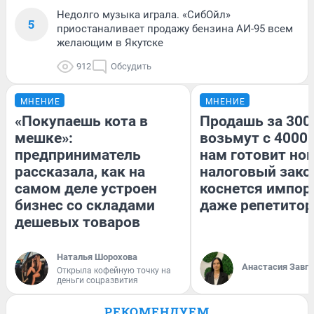
Недолго музыка играла. «СибОйл»
5
приостаналивает продажу бензина АИ-95 всем
желающим в Якутске
912
Обсудить
МНЕНИЕ
МНЕНИЕ
«Покупаешь кота в
Продашь за 3000
мешке»:
возьмут с 4000.
предприниматель
нам готовит но
рассказала, как на
налоговый зако
самом деле устроен
коснется импор
бизнес со складами
даже репетитор
дешевых товаров
Наталья Шорохова
Анастасия Завг
Открыла кофейную точку на
деньги соцразвития
РЕКОМЕНДУЕМ