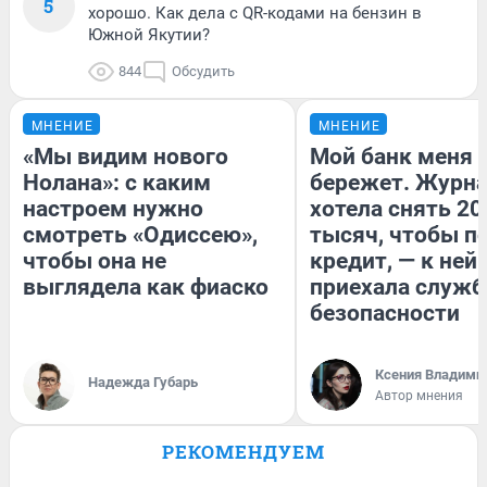
5
хорошо. Как дела с QR-кодами на бензин в
Южной Якутии?
844
Обсудить
МНЕНИЕ
МНЕНИЕ
«Мы видим нового
Мой банк меня
Нолана»: с каким
бережет. Журн
настроем нужно
хотела снять 20
смотреть «Одиссею»,
тысяч, чтобы п
чтобы она не
кредит, — к ней
выглядела как фиаско
приехала служб
безопасности
Ксения Владими
Надежда Губарь
Автор мнения
РЕКОМЕНДУЕМ