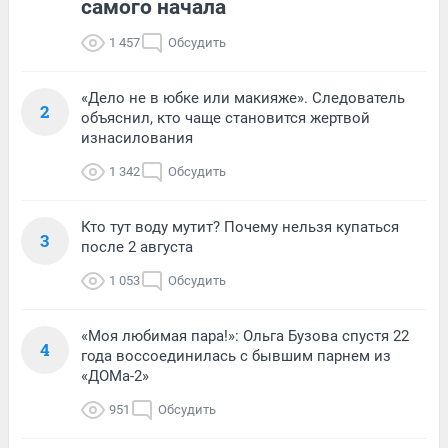
самого начала
1 457
Обсудить
«Дело не в юбке или макияже». Следователь
2
объяснил, кто чаще становится жертвой
изнасилования
1 342
Обсудить
Кто тут воду мутит? Почему нельзя купаться
3
после 2 августа
1 053
Обсудить
«Моя любимая пара!»: Ольга Бузова спустя 22
4
года воссоединилась с бывшим парнем из
«ДОМа-2»
951
Обсудить