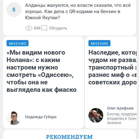
Алданцы жалуются, но власти сказали, что всё
5
хорошо. Как дела с QR-кодами на бензин в
Южной Якутии?
848
Обсудить
МНЕНИЕ
МНЕНИЕ
«Мы видим нового
Наследие, кото
Нолана»: с каким
чудом не разва
настроем нужно
транспортный э
смотреть «Одиссею»,
разнес миф о «
чтобы она не
советских доро
выглядела как фиаско
Олег Арефьев
Блогер, предприн
Надежда Губарь
владелец в тран
бизнесе
РЕКОМЕНДУЕМ