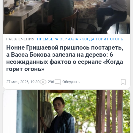
РАЗВЛЕЧЕНИЯ
ПРЕМЬЕРА СЕРИАЛА «КОГДА ГОРИТ ОГОНЬ»
П
Нонне Гришаевой пришлось постареть,
а Васса Бокова залезла на дерево: 6
неожиданных фактов о сериале «Когда
горит огонь»
27 мая, 2026, 19:30
296
Обсудить