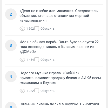
«Дело не в юбке или макияже». Следователь
2
объяснил, кто чаще становится жертвой
изнасилования
1 502
Обсудить
«Моя любимая пара!»: Ольга Бузова спустя 22
3
года воссоединилась с бывшим парнем из
«ДОМа-2»
1 454
Обсудить
Недолго музыка играла. «СибОйл»
4
приостаналивает продажу бензина АИ-95 всем
желающим в Якутске
1 022
Обсудить
Сильный ливень полил в Якутске. Синоптики
5