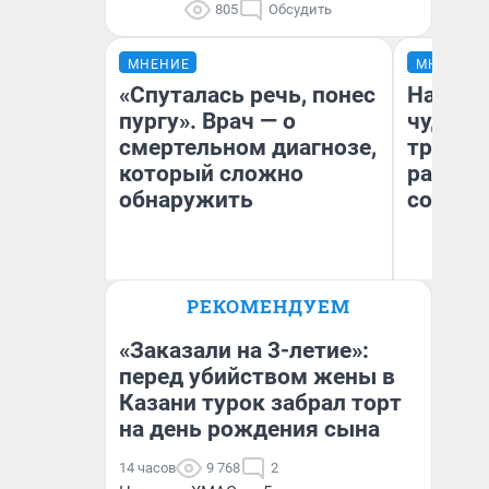
805
Обсудить
МНЕНИЕ
МНЕНИЕ
«Спуталась речь, понес
Наслед
пургу». Врач — о
чудом 
смертельном диагнозе,
трансп
который сложно
разнес
обнаружить
советс
Ирина Волкова
Ол
РЕКОМЕНДУЕМ
Главврач клиники
Бл
«Реабилитация доктора
вл
Волковой»
би
«Заказали на 3-летие»:
перед убийством жены в
Казани турок забрал торт
на день рождения сына
14 часов
9 768
2