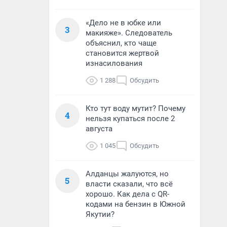
«Дело не в юбке или
3
макияже». Следователь
объяснил, кто чаще
становится жертвой
изнасилования
1 288
Обсудить
Кто тут воду мутит? Почему
4
нельзя купаться после 2
августа
1 045
Обсудить
Алданцы жалуются, но
5
власти сказали, что всё
хорошо. Как дела с QR-
кодами на бензин в Южной
Якутии?