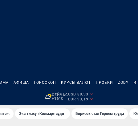
АММА
АФИША
ГОРОСКОП
КУРСЫ ВАЛЮТ
ПРОБКИ
ZODY
И
USD 80,93
СЕЙЧАС
+16°C
EUR 93,19
мятеж
Экс-главу «Колмар» судят
Борисов стал Героем труда
Юг