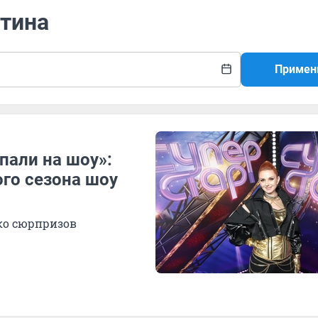
атина
Примен
пали на шоу»:
го сезона шоу
ко сюрпризов