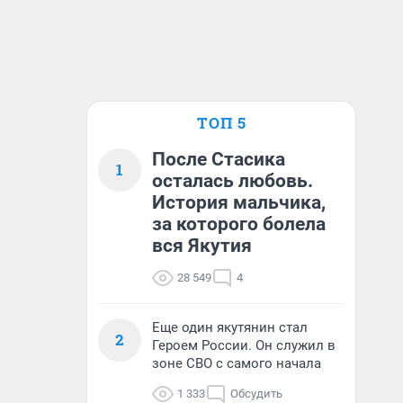
ТОП 5
После Стасика
1
осталась любовь.
История мальчика,
за которого болела
вся Якутия
28 549
4
Еще один якутянин стал
2
Героем России. Он служил в
зоне СВО с самого начала
1 333
Обсудить