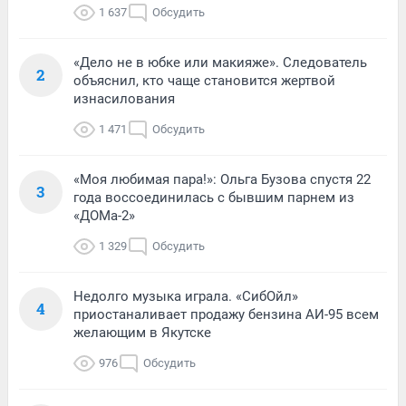
1 637
Обсудить
«Дело не в юбке или макияже». Следователь
2
объяснил, кто чаще становится жертвой
изнасилования
1 471
Обсудить
«Моя любимая пара!»: Ольга Бузова спустя 22
3
года воссоединилась с бывшим парнем из
«ДОМа-2»
1 329
Обсудить
Недолго музыка играла. «СибОйл»
4
приостаналивает продажу бензина АИ-95 всем
желающим в Якутске
976
Обсудить