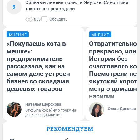
Сильный ливень полил в Якутске. Синоптики
5
такого не предвидели
858
Обсудить
МНЕНИЕ
МНЕНИЕ
«Покупаешь кота в
Отвратительно
мешке»:
прекрасно, или
предприниматель
История без
рассказала, как на
счастливого кон
самом деле устроен
Посмотрели пе
бизнес со складами
якутский корот
дешевых товаров
метр о домашн
насилии
Наталья Шорохова
Ольга Донская
Открыла кофейную точку на
деньги соцразвития
РЕКОМЕНДУЕМ