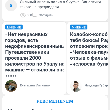
Сильный ливень полил в Якутске. Синоптики
5
такого не предвидели
860
Обсудить
МНЕНИЕ
МНЕНИЕ
«Нет некрасивых
Колобок-колобо
городов, есть
тебя боюсь! Рад
недофинансированные».
отложили прок
Путешественники
«Человека-паук
проехали 2000
отзыв о фильме
километров по Уралу на
«человека-булк
машине — стоило ли оно
того
Екатерина Литкевич
Надежда Губарь
РЕКОМЕНДУЕМ