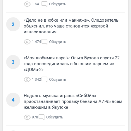
1 641
Обсудить
«Дело не в юбке или макияже». Следователь
2
объяснил, кто чаще становится жертвой
изнасилования
1 474
Обсудить
«Моя любимая пара!»: Ольга Бузова спустя 22
3
года воссоединилась с бывшим парнем из
«ДОМа-2»
1 342
Обсудить
Недолго музыка играла. «СибОйл»
4
приостаналивает продажу бензина АИ-95 всем
желающим в Якутске
978
Обсудить