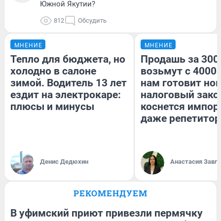
Южной Якутии?
812
Обсудить
МНЕНИЕ
МНЕНИЕ
Тепло для бюджета, но
Продашь за 3000
холодно в салоне
возьмут с 4000.
зимой. Водитель 13 лет
нам готовит но
ездит на электрокаре:
налоговый зако
плюсы и минусы
коснется импор
даже репетитор
Денис Дедюхин
Анастасия Завг
РЕКОМЕНДУЕМ
В уфимский приют привезли пермячку