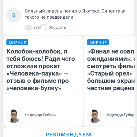
Сильный ливень полил в Якутске. Синоптики
5
такого не предвидели
886
Обсудить
МНЕНИЕ
МНЕНИЕ
Колобок-колобок, я
«Финал не совпа
тебя боюсь! Ради чего
ожиданиями»: с
отложили прокат
смотреть филь
«Человека-паука» —
«Старый орел» 
отзыв о фильме про
большом экран
«человека-булку»
честная реценз
Надежда Губарь
Надежда Губарь
РЕКОМЕНДУЕМ