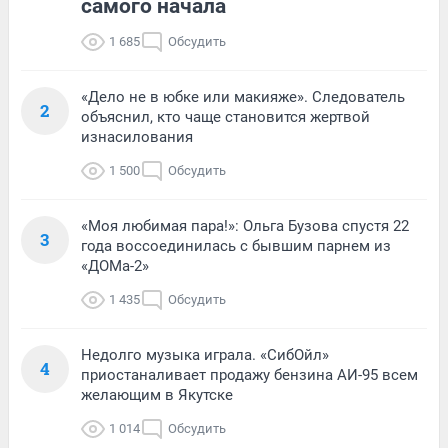
самого начала
1 685
Обсудить
«Дело не в юбке или макияже». Следователь
2
объяснил, кто чаще становится жертвой
изнасилования
1 500
Обсудить
«Моя любимая пара!»: Ольга Бузова спустя 22
3
года воссоединилась с бывшим парнем из
«ДОМа-2»
1 435
Обсудить
Недолго музыка играла. «СибОйл»
4
приостаналивает продажу бензина АИ-95 всем
желающим в Якутске
1 014
Обсудить