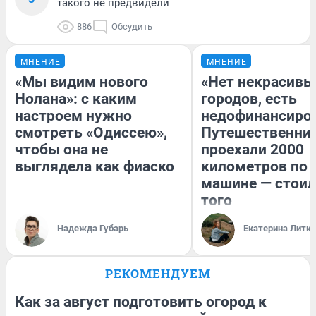
такого не предвидели
886
Обсудить
МНЕНИЕ
МНЕНИЕ
«Мы видим нового
«Нет некрасивы
Нолана»: с каким
городов, есть
настроем нужно
недофинансиро
смотреть «Одиссею»,
Путешественни
чтобы она не
проехали 2000
выглядела как фиаско
километров по 
машине — стоил
того
Надежда Губарь
Екатерина Литк
РЕКОМЕНДУЕМ
Как за август подготовить огород к