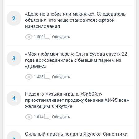
«Дело не в юбке или макияже». Следователь
2
объяснил, кто чаще становится жертвой
изнасилования
1 500
Обсудить
«Моя любимая пара!»: Ольга Бузова спустя 22
3
года воссоединилась с бывшим парнем из
«ДОМа-2»
1 435
Обсудить
Недолго музыка играла. «СибОйл»
4
приостаналивает продажу бензина АИ-95 всем
желающим в Якутске
1 014
Обсудить
Сильный ливень полил в Якутске. Синоптики
5