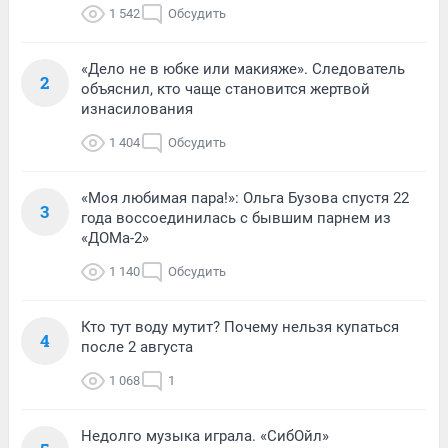
1 542
Обсудить
«Дело не в юбке или макияже». Следователь
2
объяснил, кто чаще становится жертвой
изнасилования
1 404
Обсудить
«Моя любимая пара!»: Ольга Бузова спустя 22
3
года воссоединилась с бывшим парнем из
«ДОМа-2»
1 140
Обсудить
Кто тут воду мутит? Почему нельзя купаться
4
после 2 августа
1 068
1
Недолго музыка играла. «СибОйл»