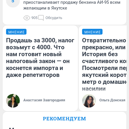
5
приостаналивает продажу бензина АИ-95 всем
желающим в Якутске
905
Обсудить
МНЕНИЕ
МНЕНИЕ
Продашь за 3000, налог
Отвратительно
возьмут с 4000. Что
прекрасно, или
нам готовит новый
История без
налоговый закон — он
счастливого кон
коснется импорта и
Посмотрели пе
даже репетиторов
якутский корот
метр о домашн
насилии
Анастасия Завгородняя
Ольга Донская
РЕКОМЕНДУЕМ