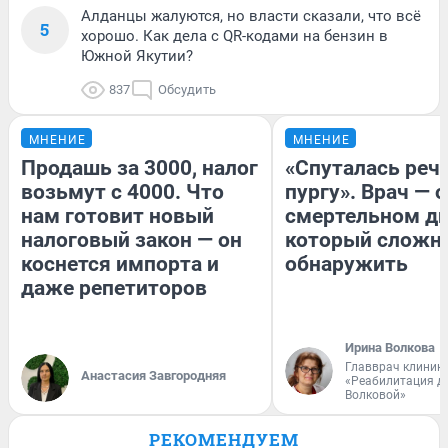
Алданцы жалуются, но власти сказали, что всё
5
хорошо. Как дела с QR-кодами на бензин в
Южной Якутии?
837
Обсудить
МНЕНИЕ
МНЕНИЕ
Продашь за 3000, налог
«Спуталась речь
возьмут с 4000. Что
пургу». Врач — о
нам готовит новый
смертельном ди
налоговый закон — он
который сложн
коснется импорта и
обнаружить
даже репетиторов
Ирина Волкова
Главврач клиник
Анастасия Завгородняя
«Реабилитация д
Волковой»
РЕКОМЕНДУЕМ