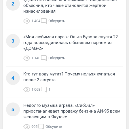
2
объяснил, кто чаще становится жертвой
изнасилования
1 404
Обсудить
«Моя любимая пара!»: Ольга Бузова спустя 22
3
года воссоединилась с бывшим парнем из
«ДОМа-2»
1 140
Обсудить
Кто тут воду мутит? Почему нельзя купаться
4
после 2 августа
1 068
1
Недолго музыка играла. «СибОйл»
5
приостаналивает продажу бензина АИ-95 всем
желающим в Якутске
905
Обсудить