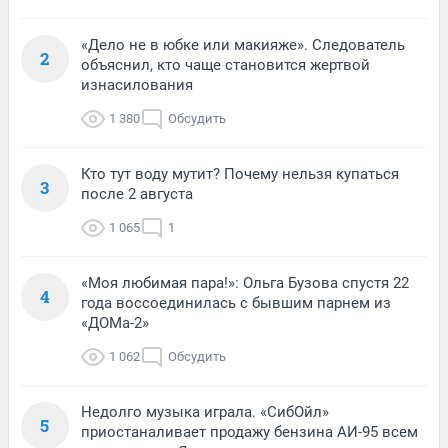
«Дело не в юбке или макияже». Следователь
2
объяснил, кто чаще становится жертвой
изнасилования
1 380
Обсудить
Кто тут воду мутит? Почему нельзя купаться
3
после 2 августа
1 065
1
«Моя любимая пара!»: Ольга Бузова спустя 22
4
года воссоединилась с бывшим парнем из
«ДОМа-2»
1 062
Обсудить
Недолго музыка играла. «СибОйл»
5
приостаналивает продажу бензина АИ-95 всем