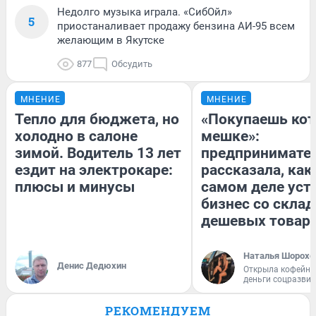
Недолго музыка играла. «СибОйл»
5
приостаналивает продажу бензина АИ-95 всем
желающим в Якутске
877
Обсудить
МНЕНИЕ
МНЕНИЕ
Тепло для бюджета, но
«Покупаешь кот
холодно в салоне
мешке»:
зимой. Водитель 13 лет
предпринимате
ездит на электрокаре:
рассказала, как
плюсы и минусы
самом деле уст
бизнес со скла
дешевых товар
Наталья Шорохо
Денис Дедюхин
Открыла кофейну
деньги соцразви
РЕКОМЕНДУЕМ