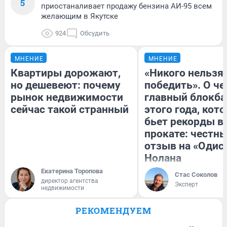
5
приостаналивает продажу бензина АИ-95 всем
желающим в Якутске
924
Обсудить
МНЕНИЕ
МНЕНИЕ
Квартиры дорожают,
«Никого нельзя
но дешевеют: почему
победить». О ч
рынок недвижимости
главный блокба
сейчас такой странный
этого года, кот
бьет рекорды в
прокате: честн
отзыв на «Одис
Нолана
Екатерина Торопова
Стас Соколов
директор агентства
Эксперт
недвижимости
РЕКОМЕНДУЕМ