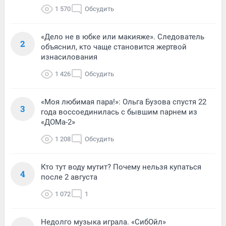
1 570
Обсудить
«Дело не в юбке или макияже». Следователь
2
объяснил, кто чаще становится жертвой
изнасилования
1 426
Обсудить
«Моя любимая пара!»: Ольга Бузова спустя 22
3
года воссоединилась с бывшим парнем из
«ДОМа-2»
1 208
Обсудить
Кто тут воду мутит? Почему нельзя купаться
4
после 2 августа
1 072
1
Недолго музыка играла. «СибОйл»