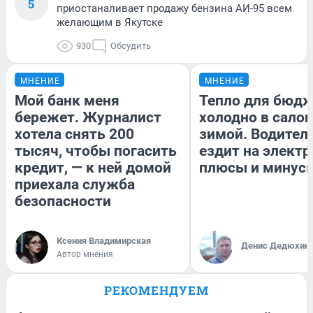
5
приостаналивает продажу бензина АИ-95 всем
желающим в Якутске
930
Обсудить
МНЕНИЕ
МНЕНИЕ
Мой банк меня
Тепло для бюдж
бережет. Журналист
холодно в сало
хотела снять 200
зимой. Водитель
тысяч, чтобы погасить
ездит на электр
кредит, — к ней домой
плюсы и минус
приехала служба
безопасности
Ксения Владимирская
Денис Дедюхин
Автор мнения
РЕКОМЕНДУЕМ