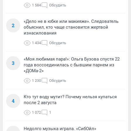
1 584
Обсудить
«Дело не в юбке или макияже». Следователь
2
объяснил, кто чаще становится жертвой
изнасилования
1 434
Обсудить
«Моя любимая пара!»: Ольга Бузова спустя 22
3
года воссоединилась с бывшим парнем из
«ДОМа-2»
1 230
Обсудить
Кто тут воду мутит? Почему нельзя купаться
4
после 2 августа
1 072
1
Недолго музыка играла. «СибОйл»