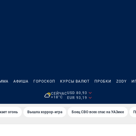
АММА
АФИША
ГОРОСКОП
КУРСЫ ВАЛЮТ
ПРОБКИ
ZODY
И
USD 80,93
СЕЙЧАС
+18°C
EUR 93,19
жает огонь
Вышла хоррор-игра
Боец СВО всех спас на УАЗике
П