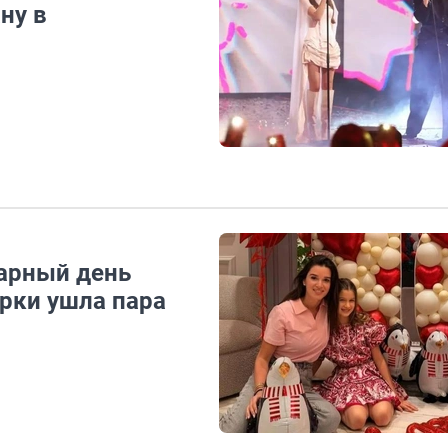
ну в
арный день
рки ушла пара