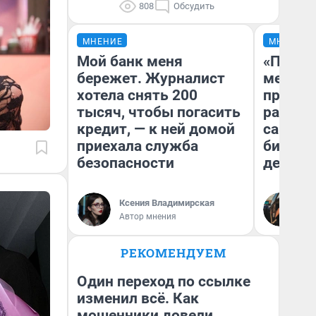
808
Обсудить
МНЕНИЕ
МНЕНИЕ
Мой банк меня
«Покуп
бережет. Журналист
мешке»
хотела снять 200
предпр
тысяч, чтобы погасить
рассказ
кредит, — к ней домой
самом 
приехала служба
бизнес
безопасности
дешевы
На
Ксения Владимирская
От
Автор мнения
де
РЕКОМЕНДУЕМ
Один переход по ссылке
изменил всё. Как
мошенники довели