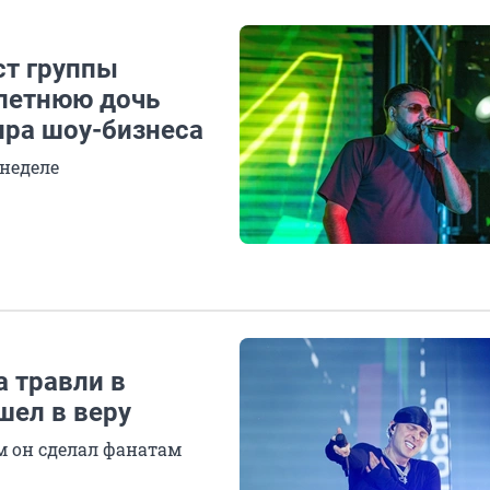
ст группы
летнюю дочь
ира шоу-бизнеса
 неделе
а травли в
шел в веру
м он сделал фанатам