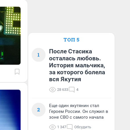
ТОП 5
После Стасика
1
осталась любовь.
История мальчика,
за которого болела
вся Якутия
28 633
4
Еще один якутянин стал
2
Героем России. Он служил в
зоне СВО с самого начала
1 347
Обсудить