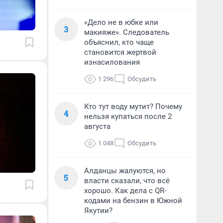
«Дело не в юбке или
3
макияже». Следователь
объяснил, кто чаще
становится жертвой
изнасилования
1 296
Обсудить
Кто тут воду мутит? Почему
4
нельзя купаться после 2
августа
1 048
Обсудить
Алданцы жалуются, но
5
власти сказали, что всё
хорошо. Как дела с QR-
кодами на бензин в Южной
Якутии?