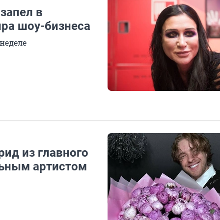
 запел в
ира шоу-бизнеса
 неделе
Крид из главного
льным артистом