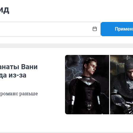
ид
Примен
анаты Вани
а из-за
-романс раньше