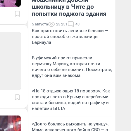
школьницу в Чите до
попытки поджога здания
5 августа
23 251
43
Как приготовить ленивые беляши —
простой способ от жительницы
Барнаула
В уфимский приют привезли
пермячку Марину, которая почти
ничего о себе не помнит. Посмотрите,
вдруг она вам знакома
«На 18 отдыхающих 18 поваров». Как
проходит лето в Крыму с перебоями
света и бензина, водой по графику и
налетами БПЛА
«Долго боялась выходить на улицу».
Мама искалеченного бойца СВО — о