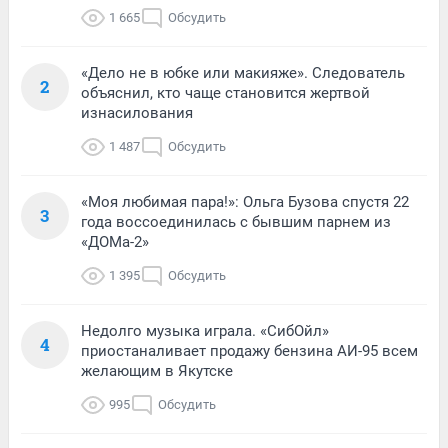
1 665
Обсудить
«Дело не в юбке или макияже». Следователь
2
объяснил, кто чаще становится жертвой
изнасилования
1 487
Обсудить
«Моя любимая пара!»: Ольга Бузова спустя 22
3
года воссоединилась с бывшим парнем из
«ДОМа-2»
1 395
Обсудить
Недолго музыка играла. «СибОйл»
4
приостаналивает продажу бензина АИ-95 всем
желающим в Якутске
995
Обсудить