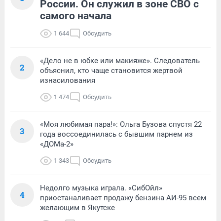
России. Он служил в зоне СВО с
самого начала
1 644
Обсудить
«Дело не в юбке или макияже». Следователь
2
объяснил, кто чаще становится жертвой
изнасилования
1 474
Обсудить
«Моя любимая пара!»: Ольга Бузова спустя 22
3
года воссоединилась с бывшим парнем из
«ДОМа-2»
1 343
Обсудить
Недолго музыка играла. «СибОйл»
4
приостаналивает продажу бензина АИ-95 всем
желающим в Якутске