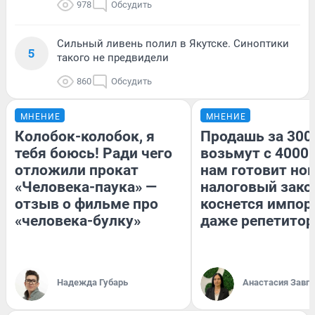
978
Обсудить
Сильный ливень полил в Якутске. Синоптики
5
такого не предвидели
860
Обсудить
МНЕНИЕ
МНЕНИЕ
Колобок-колобок, я
Продашь за 3000
тебя боюсь! Ради чего
возьмут с 4000.
отложили прокат
нам готовит но
«Человека-паука» —
налоговый зако
отзыв о фильме про
коснется импор
«человека-булку»
даже репетитор
Надежда Губарь
Анастасия Завг