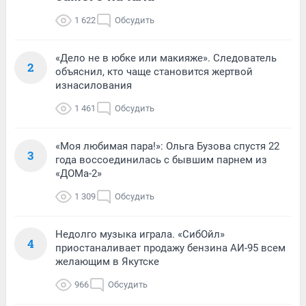
1 622
Обсудить
«Дело не в юбке или макияже». Следователь
2
объяснил, кто чаще становится жертвой
изнасилования
1 461
Обсудить
«Моя любимая пара!»: Ольга Бузова спустя 22
3
года воссоединилась с бывшим парнем из
«ДОМа-2»
1 309
Обсудить
Недолго музыка играла. «СибОйл»
4
приостаналивает продажу бензина АИ-95 всем
желающим в Якутске
966
Обсудить