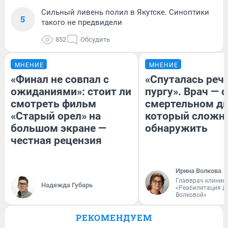
Сильный ливень полил в Якутске. Синоптики
5
такого не предвидели
852
Обсудить
МНЕНИЕ
МНЕНИЕ
«Финал не совпал с
«Спуталась речь
ожиданиями»: стоит ли
пургу». Врач — о
смотреть фильм
смертельном ди
«Старый орел» на
который сложн
большом экране —
обнаружить
честная рецензия
Ирина Волкова
Главврач клиник
Надежда Губарь
«Реабилитация д
Волковой»
РЕКОМЕНДУЕМ