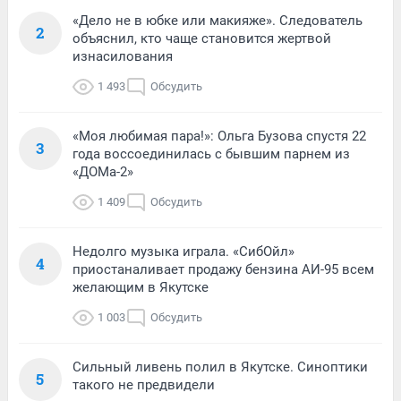
«Дело не в юбке или макияже». Следователь
2
объяснил, кто чаще становится жертвой
изнасилования
1 493
Обсудить
«Моя любимая пара!»: Ольга Бузова спустя 22
3
года воссоединилась с бывшим парнем из
«ДОМа-2»
1 409
Обсудить
Недолго музыка играла. «СибОйл»
4
приостаналивает продажу бензина АИ-95 всем
желающим в Якутске
1 003
Обсудить
Сильный ливень полил в Якутске. Синоптики
5
такого не предвидели