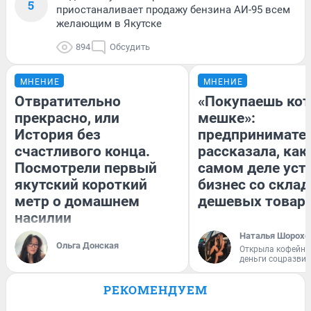
5
приостаналивает продажу бензина АИ-95 всем
желающим в Якутске
894
Обсудить
МНЕНИЕ
МНЕНИЕ
Отвратительно
«Покупаешь кот
прекрасно, или
мешке»:
История без
предпринимате
счастливого конца.
рассказала, как
Посмотрели первый
самом деле уст
якутский короткий
бизнес со скла
метр о домашнем
дешевых товар
насилии
Наталья Шорохо
Ольга Донская
Открыла кофейну
деньги соцразви
РЕКОМЕНДУЕМ