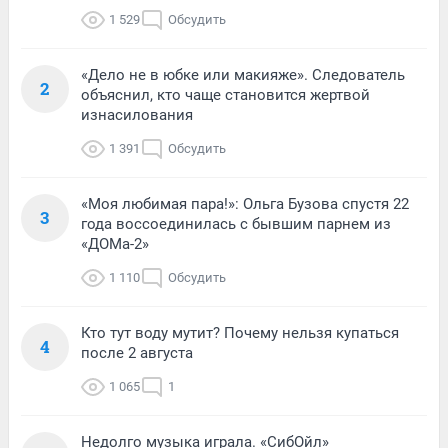
1 529
Обсудить
«Дело не в юбке или макияже». Следователь
2
объяснил, кто чаще становится жертвой
изнасилования
1 391
Обсудить
«Моя любимая пара!»: Ольга Бузова спустя 22
3
года воссоединилась с бывшим парнем из
«ДОМа-2»
1 110
Обсудить
Кто тут воду мутит? Почему нельзя купаться
4
после 2 августа
1 065
1
Недолго музыка играла. «СибОйл»