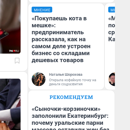
МНЕНИЕ
МНЕНИЕ
«Покупаешь кота в
«Машин
мешке»:
полете
предприниматель
сравни
рассказала, как на
Казахс
самом деле устроен
бизнес со складами
дешевых товаров
Наталья Шорохова
Ан
Открыла кофейную точку на
деньги соцразвития
РЕКОМЕНДУЕМ
«Сыночки-корзиночки»
заполонили Екатеринбург:
почему уральские парни
массово оставили жен без