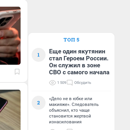
ТОП 5
Еще один якутянин
1
стал Героем России.
Он служил в зоне
СВО с самого начала
1 509
Обсудить
«Дело не в юбке или
2
макияже». Следователь
объяснил, кто чаще
становится жертвой
изнасилования