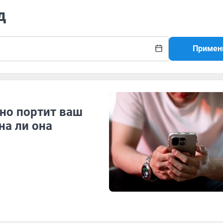
д
Примен
но портит ваш
на ли она