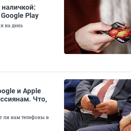
 наличкой:
Google Play
ня на день
ogle и Apple
ссиянам. Что,
т ли нам телефоны в