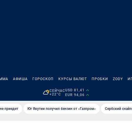
АММА
АФИША
ГОРОСКОП
КУРСЫ ВАЛЮТ
ПРОБКИ
ZODY
И
USD 81,41
СЕЙЧАС
+22°C
EUR 94,06
не приедет
Юг Якутии получил бензин от «Газпром»
Сербский снайп