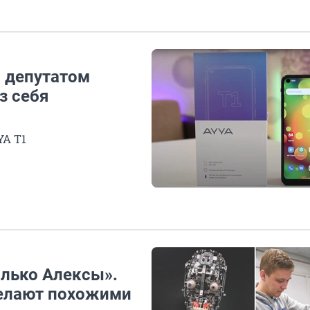
с депутатом
з себя
YA T1
олько Алексы».
делают похожими