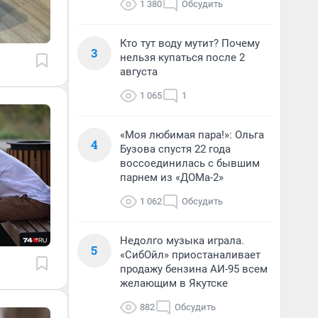
1 380
Обсудить
Кто тут воду мутит? Почему
3
нельзя купаться после 2
августа
1 065
1
«Моя любимая пара!»: Ольга
4
Бузова спустя 22 года
воссоединилась с бывшим
парнем из «ДОМа-2»
1 062
Обсудить
Недолго музыка играла.
5
«СибОйл» приостаналивает
продажу бензина АИ-95 всем
желающим в Якутске
882
Обсудить