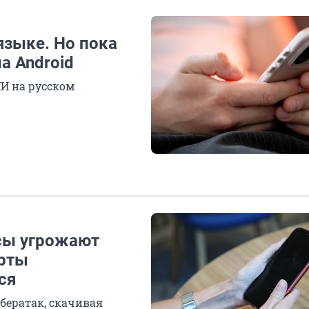
языке. Но пока
на Android
И на русском
сы угрожают
ерты
ся
бератак, скачивая