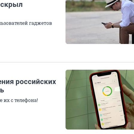
аскрыл
льзователей гаджетов
ения российских
ть
е их с телефона!