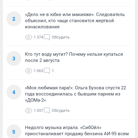
«Дело не в юбке или макияже». Следователь
2
объяснил, кто чаще становится жертвой
изнасилования
1 374
Обсудить
Кто тут воду мутит? Почему нельзя купаться
3
после 2 августа
1 063
1
«Моя любимая пара!»: Ольга Бузова спустя 22
4
года воссоединилась с бывшим парнем из
«ДОМа-2»
1 037
Обсудить
Недолго музыка играла. «СибОйл»
5
приостаналивает продажу бензина АИ-95 всем