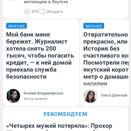
желающим в Якутске
874
Обсудить
МНЕНИЕ
МНЕНИЕ
Мой банк меня
Отвратительно
бережет. Журналист
прекрасно, или
хотела снять 200
История без
тысяч, чтобы погасить
счастливого кон
кредит, — к ней домой
Посмотрели пе
приехала служба
якутский корот
безопасности
метр о домашн
насилии
Ксения Владимирская
Ольга Донская
Автор мнения
РЕКОМЕНДУЕМ
«Четырех мужей потеряла»: Прохор