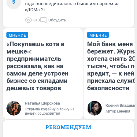
5
года воссоединилась с бывшим парнем из
«ДОМа-2»
813
Обсудить
МНЕНИЕ
МНЕНИЕ
«Покупаешь кота в
Мой банк меня
мешке»:
бережет. Журн
предприниматель
хотела снять 20
рассказала, как на
тысяч, чтобы п
самом деле устроен
кредит, — к ней
бизнес со складами
приехала служб
дешевых товаров
безопасности
Наталья Шорохова
Ксения Владими
Открыла кофейную точку на
Автор мнения
деньги соцразвития
РЕКОМЕНДУЕМ