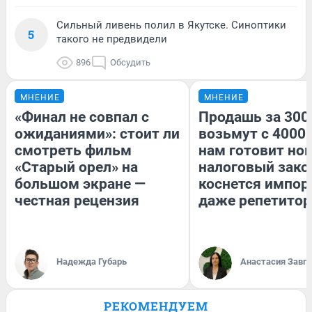
Сильный ливень полил в Якутске. Синоптики
5
такого не предвидели
896
Обсудить
МНЕНИЕ
МНЕНИЕ
«Финал не совпал с
Продашь за 3000
ожиданиями»: стоит ли
возьмут с 4000.
смотреть фильм
нам готовит но
«Старый орел» на
налоговый зако
большом экране —
коснется импор
честная рецензия
даже репетитор
Надежда Губарь
Анастасия Завг
РЕКОМЕНДУЕМ