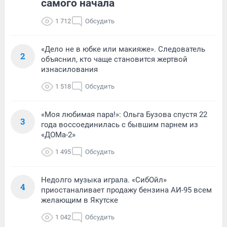
самого начала
1 712
Обсудить
«Дело не в юбке или макияже». Следователь
2
объяснил, кто чаще становится жертвой
изнасилования
1 518
Обсудить
«Моя любимая пара!»: Ольга Бузова спустя 22
3
года воссоединилась с бывшим парнем из
«ДОМа-2»
1 495
Обсудить
Недолго музыка играла. «СибОйл»
4
приостаналивает продажу бензина АИ-95 всем
желающим в Якутске
1 042
Обсудить