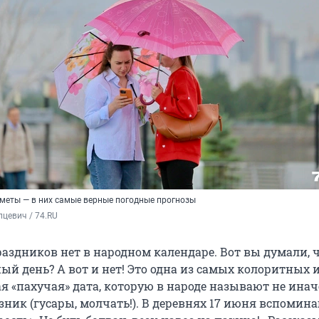
меты — в них самые верные погодные прогнозы
цевич / 74.RU
аздников нет в народном календаре. Вот вы думали, ч
ый день? А вот и нет! Это одна из самых колоритных
я «пахучая» дата, которую в народе называют не инач
ник (гусары, молчать!). В деревнях 17 июня вспомин