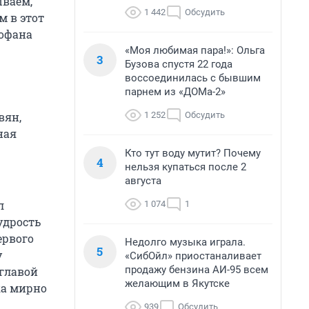
ываем,
1 442
Обсудить
м в этот
рофана
«Моя любимая пара!»: Ольга
3
Бузова спустя 22 года
воссоединилась с бывшим
парнем из «ДОМа-2»
1 252
Обсудить
вян,
ная
Кто тут воду мутит? Почему
4
нельзя купаться после 2
августа
л
1 074
1
удрость
ервого
Недолго музыка играла.
5
у
«СибОйл» приостаналивает
продажу бензина АИ-95 всем
главой
желающим в Якутске
ка мирно
939
Обсудить