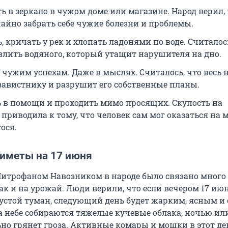
ь в зеркало в чужом доме или магазине. Народ верил, 
айно забрать себе чужие болезни и проблемы.
, кричать у рек и хлопать ладонями по воде. Считалось
злить водяного, который утащит нарушителя на дно.
 чужим успехам. Даже в мыслях. Считалось, что весь 
 завистнику и разрушит его собственные планы.
 в помощи и проходить мимо просящих. Скупость на
приводила к тому, что человек сам мог оказаться на м
ося.
иметы на 17 июня
 Митрофаном Навозником в народе было связано много
ак и на урожай. Люди верили, что если вечером 17 ию
густой туман, следующий день будет жарким, ясным и 
на небе собираются тяжелые кучевые облака, ночью ил
ьно грянет гроза. Активные комары и мошки в этот де