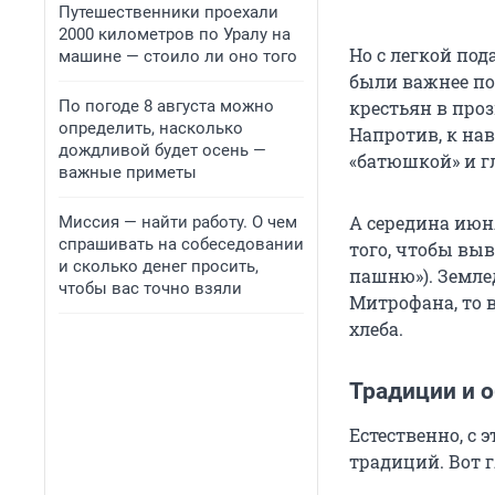
Путешественники проехали
2000 километров по Уралу на
Но с легкой под
машине — стоило ли оно того
были важнее по
По погоде 8 августа можно
крестьян в про
определить, насколько
Напротив, к на
дождливой будет осень —
«батюшкой» и г
важные приметы
А середина июн
Миссия — найти работу. О чем
спрашивать на собеседовании
того, чтобы вы
и сколько денег просить,
пашню»). Земле
чтобы вас точно взяли
Митрофана, то в
хлеба.
Традиции и 
Естественно, с 
традиций. Вот г