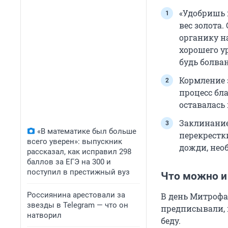
«Удобришь в
вес золота.
органику н
хорошего у
будь болван
Кормление 
процесс бл
оставалась
Заклинание
«В математике был больше
перекрестк
всего уверен»: выпускник
дожди, нео
рассказал, как исправил 298
баллов за ЕГЭ на 300 и
поступил в престижный вуз
Что можно и
Россиянина арестовали за
В день Митрофа
звезды в Telegram — что он
предписывали, к
натворил
беду.