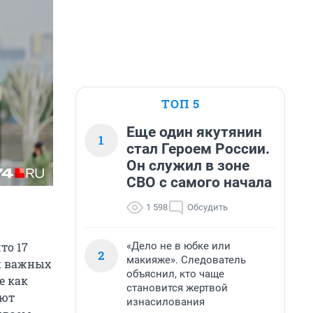
ТОП 5
Еще один якутянин
1
стал Героем России.
Он служил в зоне
СВО с самого начала
1 598
Обсудить
«Дело не в юбке или
то 17
2
макияже». Следователь
 и важных
объяснил, кто чаще
е как
становится жертвой
ают
изнасилования