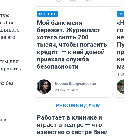
стую
МНЕНИЕ
МНЕНИ
Мой банк меня
«Нет 
. Для
бережет. Журналист
городо
шливого.
хотела снять 200
недоф
ая его
тысяч, чтобы погасить
Путеш
кредит, — к ней домой
проех
приехала служба
килом
нем для
безопасности
машин
паровать
того
ню без
Ксения Владимирская
Автор мнения
РЕКОМЕНДУЕМ
Работает в клинике и
в и
играет в театре — что
известно о сестре Вани