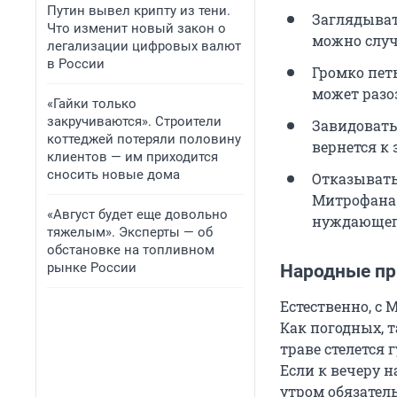
Путин вывел крипту из тени.
Заглядыват
Что изменит новый закон о
можно случ
легализации цифровых валют
в России
Громко петь
может разо
«Гайки только
закручиваются». Строители
Завидовать
коттеджей потеряли половину
вернется к
клиентов — им приходится
сносить новые дома
Отказывать
Митрофана 
«Август будет еще довольно
нуждающег
тяжелым». Эксперты — об
обстановке на топливном
рынке России
Народные пр
Естественно, с
Как погодных, т
траве стелется 
Если к вечеру 
утром обязател