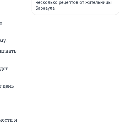
несколько рецептов от жительницы
Барнаула
о
му.
ригнать
йдет
т день
ности и