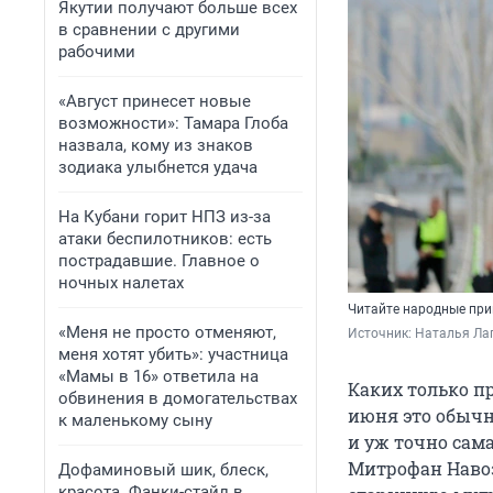
Якутии получают больше всех
в сравнении с другими
рабочими
«Август принесет новые
возможности»: Тамара Глоба
назвала, кому из знаков
зодиака улыбнется удача
На Кубани горит НПЗ из-за
атаки беспилотников: есть
пострадавшие. Главное о
ночных налетах
Читайте народные при
«Меня не просто отменяют,
Источник: 
Наталья Лап
меня хотят убить»: участница
«Мамы в 16» ответила на
Каких только пр
обвинения в домогательствах
июня это обычн
к маленькому сыну
и уж точно сама
Митрофан Навоз
Дофаминовый шик, блеск,
красота. Фанки-стайл в