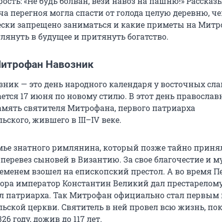
сть: «Не будь болван, вези навоз на пашню!» Рассказ
а перегноя могла спасти от голода целую деревню, че
ески запрещено заниматься и какие приметы на Мит
лянуть в будущее и притянуть богатство.
Митрофан Навозник
ник — это день народного календаря у восточных сла
ется 17 июня по новому стилю. В этот день православ
амять святителя Митрофана, первого патриарха
ьского, жившего в
III–IV
веке.
емье знатного римлянина, который позже тайно приня
перевез сыновей в Византию. За свое благочестие и м
еменем взошел на епископский престол. А во время П
бора император Константин Великий дал престарелом
л патриарха. Так Митрофан официально стал первым 
ьской церкви. Святитель в ней провел всю жизнь, по
26 году, дожив до 117 лет.