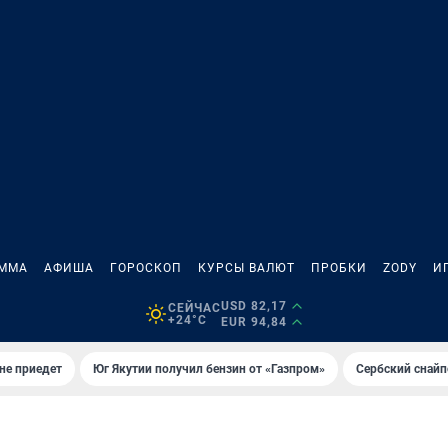
АММА
АФИША
ГОРОСКОП
КУРСЫ ВАЛЮТ
ПРОБКИ
ZODY
И
USD 82,17
СЕЙЧАС
+24°C
EUR 94,84
не приедет
Юг Якутии получил бензин от «Газпром»
Сербский снайп