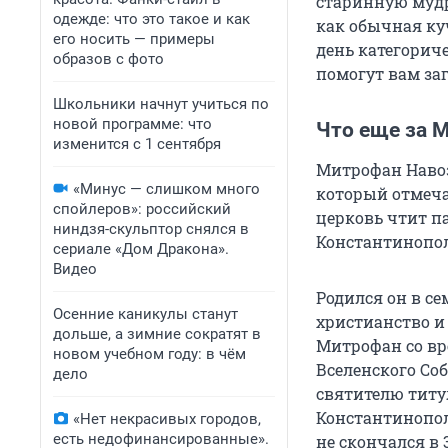
старинную мудро
одежде: что это такое и как
как обычная куч
его носить — примеры
день категорич
образов с фото
помогут вам заг
Школьники начнут учиться по
новой программе: что
Что еще за 
изменится с 1 сентября
Митрофан Навоз
«Минус — слишком много
который отмеча
спойлеров»: российский
церковь чтит п
ниндзя-скульптор снялся в
Константинопол
сериале «Дом Дракона».
Видео
Родился он в с
Осенние каникулы станут
христианство и 
дольше, а зимние сократят в
Митрофан со вр
новом учебном году: в чём
Вселенского Со
дело
святителю титу
Константинопол
«Нет некрасивых городов,
есть недофинансированные».
не скончался в 3