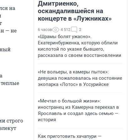
Дмитриенко,
лся на
оскандалившейся на
и
концерте в «Лужниках»
т
6 часов
4 512
2
н — не
«Шрамы болят ужасно».
Екатеринбурженка, которую облили
ьный
кислотой по указке бывшего,
рассказала о своем восстановлении
«Не вольеры, а камеры пыток»:
а
девушка пожаловалась на состояние
 теплые
экопарка «Лотос» в Уссурийске
«Мечтал о большой жизни»:
иностранец из Камеруна переехал в
Ярославль и создал здесь семью —
история
ии строго
влекут
Как приготовить хачапури —