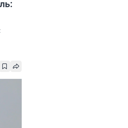
ль:
н