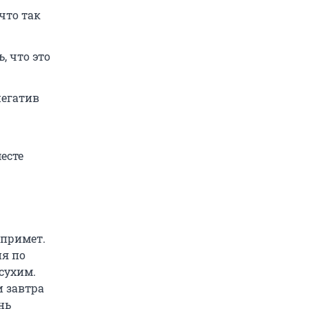
что так
, что это
негатив
есте
 примет.
ня по
сухим.
и завтра
нь