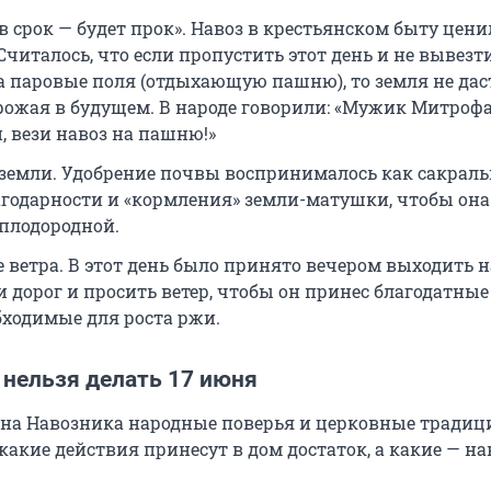
 срок — будет прок». Навоз в крестьянском быту цени
 Считалось, что если пропустить этот день и не вывезт
а паровые поля (отдыхающую пашню), то земля не дас
рожая в будущем. В народе говорили: «Мужик Митрофа
, вези навоз на пашню!»
земли. Удобрение почвы воспринималось как сакрал
агодарности и «кормления» земли-матушки, чтобы она
 плодородной.
 ветра. В этот день было принято вечером выходить н
и дорог и просить ветер, чтобы он принес благодатные
бходимые для роста ржи.
 нельзя делать 17 июня
на Навозника народные поверья и церковные традиц
акие действия принесут в дом достаток, а какие — на