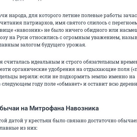
ачи народа, для которого летние полевые работы зача
читания патриархов, имя святого слилось с перегноем
звище «навозник» не было ничего обидного или насме
возу на Руси относились с огромным уважением, назыв
лавным залогом будущего урожая.
я считалась идеальным и строго обязательным време
везти органические удобрения на отдыхающие поля («
дельцы верили: если не подкормить землю именно на
 следующем году поле «обманет» и оставит всю дерев
обычаи на Митрофана Навозника
этой датой у крестьян было связано достаточно обычае
лавные из них: