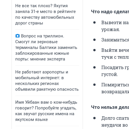
Не все так плохо? Якутия
Что надо сдела
заняла 31-е место в рейтинге
по качеству автомобильных
Вывезти на
дорог страны
урожая.
Вопрос на триллион.
Заниматься
Смогут ли зерновые
терминалы Балтики заменить
Выйти вече
заблокированные южные
тучи с теп
порты: мнение эксперта
Посадить гр
Не работают аэропорты и
густой.
мобильный интернет: в
нескольких регионах
Помириться
объявили ракетную опасность
возвращали
Имя Уйбаан вам о ком-нибудь
Что нельзя дел
говорит? Попробуйте угадать,
как звучат русские имена на
Долго спат
якутском языке
неудачи во 