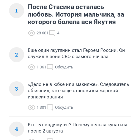
После Стасика осталась
1
любовь. История мальчика, за
которого болела вся Якутия
28 681
4
Еще один якутянин стал Героем России. Он
2
служил в зоне СВО с самого начала
1 361
Обсудить
«Дело не в юбке или макияже». Следователь
3
объяснил, кто чаще становится жертвой
изнасилования
1 301
Обсудить
Кто тут воду мутит? Почему нельзя купаться
4
после 2 августа