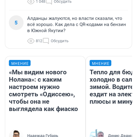
1 048
Обсудить
Алданцы жалуются, но власти сказали, что
5
всё хорошо. Как дела с QR-кодами на бензин
в Южной Якутии?
812
Обсудить
МНЕНИЕ
МНЕНИЕ
«Мы видим нового
Тепло для бюд
Нолана»: с каким
холодно в сало
настроем нужно
зимой. Водител
смотреть «Одиссею»,
ездит на элект
чтобы она не
плюсы и мину
выглядела как фиаско
Надежда Губарь
Денис Дедюхи