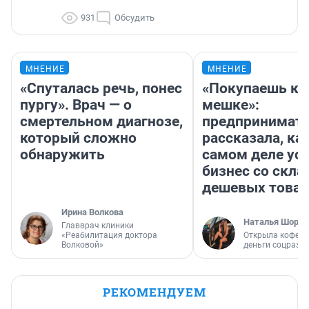
931
Обсудить
МНЕНИЕ
МНЕНИЕ
«Спуталась речь, понес
«Покупаешь ко
пургу». Врач — о
мешке»:
смертельном диагнозе,
предпринимат
который сложно
рассказала, как
обнаружить
самом деле ус
бизнес со скл
дешевых това
Ирина Волкова
Наталья Шорох
Главврач клиники
«Реабилитация доктора
Открыла кофейн
Волковой»
деньги соцразв
РЕКОМЕНДУЕМ