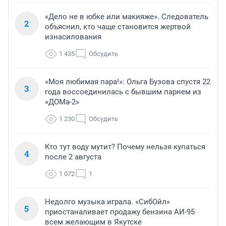
«Дело не в юбке или макияже». Следователь
2
объяснил, кто чаще становится жертвой
изнасилования
1 435
Обсудить
«Моя любимая пара!»: Ольга Бузова спустя 22
3
года воссоединилась с бывшим парнем из
«ДОМа-2»
1 230
Обсудить
Кто тут воду мутит? Почему нельзя купаться
4
после 2 августа
1 072
1
Недолго музыка играла. «СибОйл»
5
приостаналивает продажу бензина АИ-95
всем желающим в Якутске