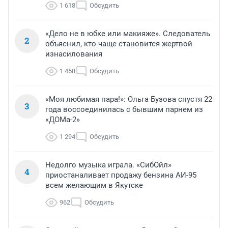
1 618
Обсудить
«Дело не в юбке или макияже». Следователь
2
объяснил, кто чаще становится жертвой
изнасилования
1 458
Обсудить
«Моя любимая пара!»: Ольга Бузова спустя 22
3
года воссоединилась с бывшим парнем из
«ДОМа-2»
1 294
Обсудить
Недолго музыка играла. «СибОйл»
4
приостаналивает продажу бензина АИ-95
всем желающим в Якутске
962
Обсудить