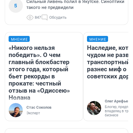
Сильный ливень полил в Якутске. Синоптики
5
такого не предвидели
847
Обсудить
МНЕНИЕ
МНЕНИЕ
«Никого нельзя
Наследие, кото
победить». О чем
чудом не разва
главный блокбастер
транспортный 
этого года, который
разнес миф о 
бьет рекорды в
советских доро
прокате: честный
отзыв на «Одиссею»
Нолана
Олег Арефьев
Блогер, предпри
Стас Соколов
владелец в тра
Эксперт
бизнесе