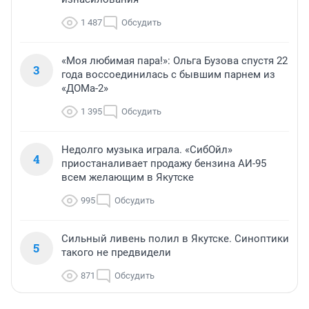
1 487
Обсудить
«Моя любимая пара!»: Ольга Бузова спустя 22
3
года воссоединилась с бывшим парнем из
«ДОМа-2»
1 395
Обсудить
Недолго музыка играла. «СибОйл»
4
приостаналивает продажу бензина АИ-95
всем желающим в Якутске
995
Обсудить
Сильный ливень полил в Якутске. Синоптики
5
такого не предвидели
871
Обсудить