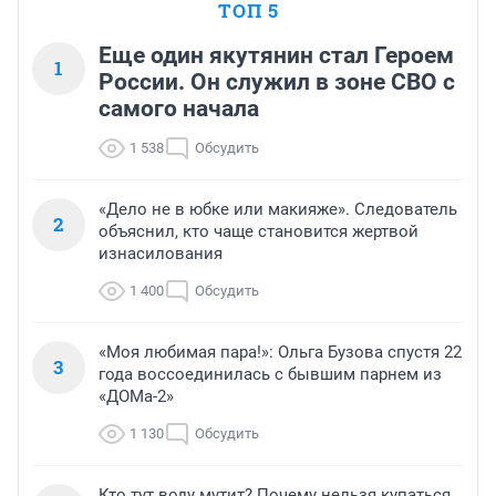
ТОП 5
Еще один якутянин стал Героем
1
России. Он служил в зоне СВО с
самого начала
1 538
Обсудить
«Дело не в юбке или макияже». Следователь
2
объяснил, кто чаще становится жертвой
изнасилования
1 400
Обсудить
«Моя любимая пара!»: Ольга Бузова спустя 22
3
года воссоединилась с бывшим парнем из
«ДОМа-2»
1 130
Обсудить
Кто тут воду мутит? Почему нельзя купаться