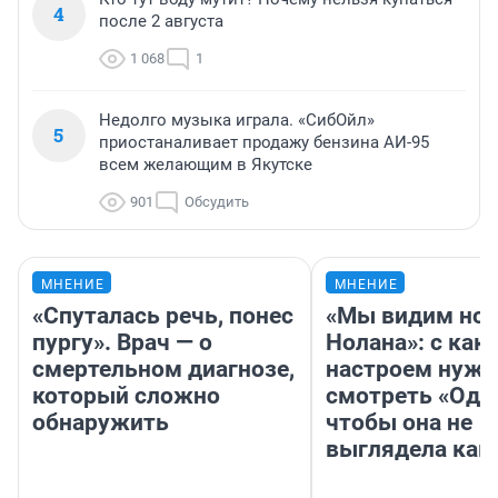
4
после 2 августа
1 068
1
Недолго музыка играла. «СибОйл»
5
приостаналивает продажу бензина АИ-95
всем желающим в Якутске
901
Обсудить
МНЕНИЕ
МНЕНИЕ
«Спуталась речь, понес
«Мы видим нов
пургу». Врач — о
Нолана»: с как
смертельном диагнозе,
настроем нужн
который сложно
смотреть «Оди
обнаружить
чтобы она не
выглядела как