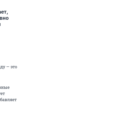
ет,
ивно
и
ду — это
ивные
ует
обавляет