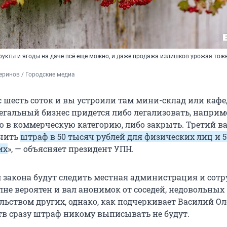
укты и ягоды на даче всё еще можно, и даже продажа излишков урожая тож
ринов / Городские медиа
с шесть соток и вы устроили там мини-склад или кафе,
егальный бизнес придется либо легализовать, наприм
ю в коммерческую категорию, либо закрыть. Третий в
учить
штраф в
50 тысяч
рублей для физических лиц и
их
», — объясняет президент УПН.
 закона будут следить местная администрация и сот
лне вероятен и вал анонимок от соседей, недовольных
ьством других, однако, как подчеркивает Василий Ол
ств сразу штраф никому выписывать не будут.