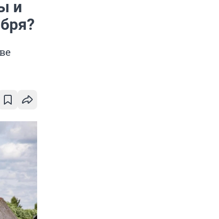
ы и
ября?
ве