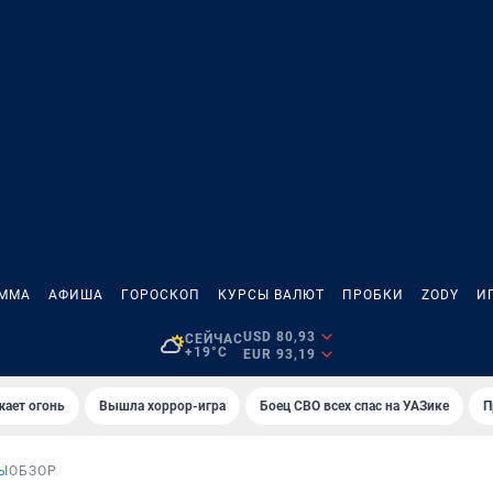
АММА
АФИША
ГОРОСКОП
КУРСЫ ВАЛЮТ
ПРОБКИ
ZODY
И
USD 80,93
СЕЙЧАС
+19°C
EUR 93,19
жает огонь
Вышла хоррор-игра
Боец СВО всех спас на УАЗике
П
Ы
ОБЗОР