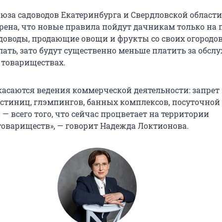
оюза садоводов Екатеринбурга и Свердловской област
рена, что новые правила пойдут дачникам только на п
адоводы, продающие овощи и фрукты со своих огородов
лать, зато будут существенно меньше платить за обс
 товариществах.
касаются ведения коммерческой деятельности: запрет
стиниц, глэмпингов, банных комплексов, посуточной 
— всего того, что сейчас процветает на территории
товариществ», — говорит Надежда Локтионова.