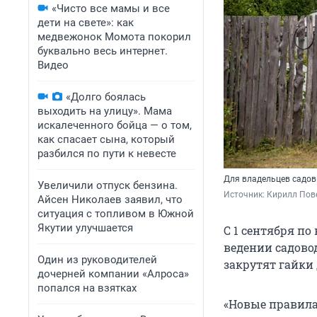
«Чисто все мамы и все
дети на свете»: как
медвежонок Момота покорил
буквально весь интернет.
Видео
«Долго боялась
выходить на улицу». Мама
искалеченного бойца — о том,
как спасает сына, который
разбился по пути к невесте
Для владельцев садов
Увеличили отпуск бензина.
Источник: 
Кирилл Пове
Айсен Николаев заявил, что
ситуация с топливом в Южной
Якутии улучшается
С 1 сентября по
ведении садово
Один из руководителей
закрутят гайки
дочерней компании «Алроса»
попался на взятках
«Новые правила