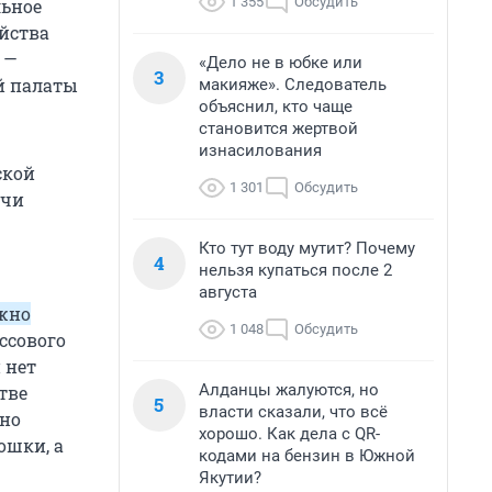
1 355
Обсудить
льное
йства
 —
«Дело не в юбке или
3
й палаты
макияже». Следователь
объяснил, кто чаще
становится жертвой
изнасилования
ской
1 301
Обсудить
ачи
Кто тут воду мутит? Почему
4
нельзя купаться после 2
августа
ажно
1 048
Обсудить
ассового
 нет
Алданцы жалуются, но
тве
5
власти сказали, что всё
жно
хорошо. Как дела с QR-
ошки, а
кодами на бензин в Южной
Якутии?