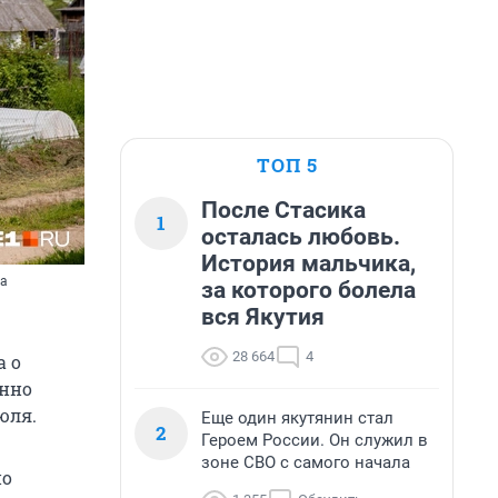
ТОП 5
После Стасика
1
осталась любовь.
История мальчика,
фа
за которого болела
вся Якутия
28 664
4
а о
енно
юля.
Еще один якутянин стал
2
Героем России. Он служил в
зоне СВО с самого начала
по