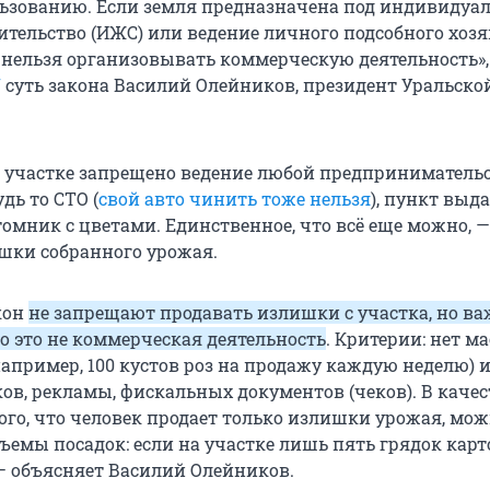
ьзованию. Если земля предназначена под индивидуа
тельство (ИЖС) или ведение личного подсобного хозя
й нельзя организовывать коммерческую деятельность»,
U
суть закона Василий Олейников, президент Уральско
м участке запрещено ведение любой предприниматель
дь то СТО (
свой авто чинить тоже нельзя
), пункт выд
омник с цветами. Единственное, что всё еще можно, —
шки собранного урожая.
кон
не запрещают продавать излишки с участка, но в
о это не коммерческая деятельность
. Критерии: нет м
например,
100 кустов
роз на продажу каждую неделю) и
ов, рекламы, фискальных документов (чеков). В качес
того, что человек продает только излишки урожая, мо
ъемы посадок: если на участке лишь пять грядок карт
 — объясняет Василий Олейников.