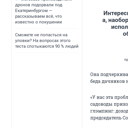
дронов подорвали под
Екатеринбургом —
Интерес
рассказываем всё, что
а, наобо
известно о покушении
испол
о
Сможете не попасться на
уловки? На вопросах этого
теста спотыкаются 90 % людей
пр
Она подчеркивае
беда дачников н
«У нас эта проб
садоводы прихо
глэмпинг: дохо
председатель Со