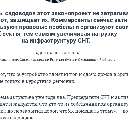
ы садоводов этот законопроект не затрагива
рот, защищает их. Коммерсанты сейчас акт
ьзуют правовые пробелы и организуют сво
бъекты, тем самым увеличивая нагрузку
на инфраструктуру СНТ.
НАДЕЖДА ЛОКТИОНОВА
едседатель Союза садоводов Екатеринбурга и Свердловской области
т, что обустройство глэмпингов и сдача домов в арен
е только в курортных регионах.
лема актуальна уже года два. Председатели СНТ и акт
дят и жалуются, что кто-то из собственников организ
дит до перекрытия дорог, чтобы помешать этому», — д
юза садоводов.