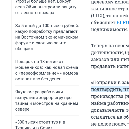
Угрозы больше нет. Вокруг
целевому испол
села Эйик выстроили защиту
жилищное строи
от лесного пожара
(ЛПХ), то на не
объясняет
Е1.R
За 5 дней до 100 тысяч рублей:
недвижимости.
какую подработку предлагают
на Восточном экономическом
форуме и сколько за что
Теперь на свое
обещают
деятельности, бу
заказов или пит
Подарок на 18-летие от
продавать изли
мошенников: как новая схема
с «переоформлением» номера
оставит вас без денег
«Поправки в за
подтвердить, чт
Якутские разработчики
производства (
выпустили хоррор-игру про
найма работник
тайны и монстров на крайнем
севере
доказательств 
ссылаться на об
«300 тысяч стоит тур и в
не целое поле»,
Турцию, и в Сочи».