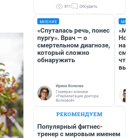
811
Обсудить
МНЕНИЕ
МНЕНИ
«Спуталась речь, понес
«Мы в
пургу». Врач — о
Нолан
смертельном диагнозе,
настр
который сложно
смотр
обнаружить
чтобы
выгля
Ирина Волкова
Главврач клиники
«Реабилитация доктора
Волковой»
РЕКОМЕНДУЕМ
Популярный фитнес-
тренер с мировым именем