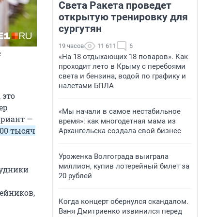
Света Ракета проведет
открытую тренировку для
сургутян
19 часов
11 611
6
е
«На 18 отдыхающих 18 поваров». Как
проходит лето в Крыму с перебоями
света и бензина, водой по графику и
налетами БПЛА
 это
ер
«Мы начали в самое нестабильное
ариант —
время»: как многодетная мама из
500 тысяч
Архангельска создала свой бизнес
Уроженка Волгограда выиграла
миллион, купив лотерейный билет за
рудники
20 рублей
ейников,
Когда концерт обернулся скандалом.
Ваня Дмитриенко извинился перед