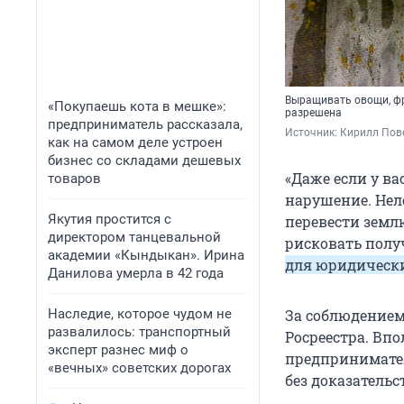
Выращивать овощи, фр
«Покупаешь кота в мешке»:
разрешена
предприниматель рассказала,
Источник: 
Кирилл Пове
как на самом деле устроен
бизнес со складами дешевых
«Даже если у ва
товаров
нарушение. Нел
Якутия простится с
перевести земл
директором танцевальной
рисковать пол
академии «Кындыкан». Ирина
для юридическ
Данилова умерла в 42 года
Наследие, которое чудом не
За соблюдением
развалилось: транспортный
Росреестра. Впо
эксперт разнес миф о
предпринимател
«вечных» советских дорогах
без доказатель