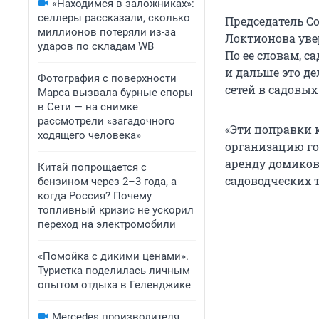
«Находимся в заложниках»:
селлеры рассказали, сколько
Председатель С
миллионов потеряли из-за
Локтионова уве
ударов по складам WB
По ее словам, с
и дальше это де
Фотография с поверхности
сетей в садовых
Марса вызвала бурные споры
в Сети — на снимке
рассмотрели «загадочного
«Эти поправки 
ходящего человека»
организацию го
аренду домиков 
Китай попрощается с
садоводческих 
бензином через 2–3 года, а
когда Россия? Почему
топливный кризис не ускорил
переход на электромобили
«Помойка с дикими ценами».
Туристка поделилась личным
опытом отдыха в Геленджике
Mercedes производителя