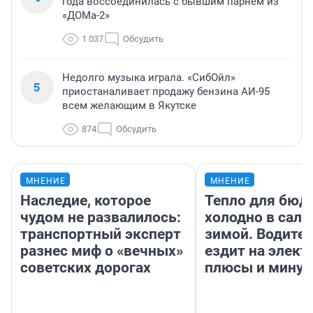
года воссоединилась с бывшим парнем из
«ДОМа-2»
1 037
Обсудить
Недолго музыка играла. «СибОйл»
5
приостаналивает продажу бензина АИ-95
всем желающим в Якутске
874
Обсудить
МНЕНИЕ
МНЕНИЕ
Наследие, которое
Тепло для бюд
чудом не развалилось:
холодно в сало
транспортный эксперт
зимой. Водител
разнес миф о «вечных»
ездит на элект
советских дорогах
плюсы и мину