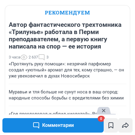
РЕКОМЕНДУЕМ
Автор фантастического трехтомника
«Трилунье» работала в Перми
преподавателем, а первую книгу
написала на спор — ее история
3 часа
2 637
3
«Протянуть руку помощи»: незрячий парфюмер
создал «уютный» аромат для тех, кому страшно, — он
уже увековечил в духах Новосибирск
Муравьи и тля больше не сунут носа в ваш огород:
народные способы борьбы с вредителями без химии
«Год преследовал и облил кислотой». Рассказ
0
петербурженки о жестоком нападении и
Комментарии
реабилитации