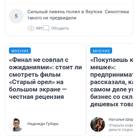
Сильный ливень полил в Якутске. Синоптики
5
такого не предвидели
889
Обсудить
МНЕНИЕ
МНЕНИЕ
«Финал не совпал с
«Покупаешь ко
ожиданиями»: стоит ли
мешке»:
смотреть фильм
предпринимат
«Старый орел» на
рассказала, как
большом экране —
самом деле ус
честная рецензия
бизнес со скл
дешевых това
Наталья Шорох
Надежда Губарь
Открыла кофейн
деньги соцразв