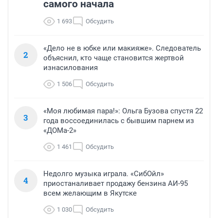
самого начала
1 693
Обсудить
«Дело не в юбке или макияже». Следователь
2
объяснил, кто чаще становится жертвой
изнасилования
1 506
Обсудить
«Моя любимая пара!»: Ольга Бузова спустя 22
3
года воссоединилась с бывшим парнем из
«ДОМа-2»
1 461
Обсудить
Недолго музыка играла. «СибОйл»
4
приостаналивает продажу бензина АИ-95
всем желающим в Якутске
1 030
Обсудить