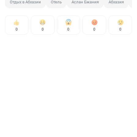
Отдых в Абхазии
Отель
Аслан Бжания
Абхазия
О
0
0
0
0
0