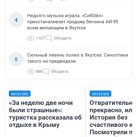
Недолго музыка играла. «СибОйл»
4
приостаналивает продажу бензина АИ-95
всем желающим в Якутске
1 027
Обсудить
Сильный ливень полил в Якутске. Синоптики
5
такого не предвидели
888
Обсудить
МНЕНИЕ
МНЕНИЕ
«За неделю две ночи
Отвратительно
были страшные»:
прекрасно, или
туристка рассказала об
История без
отдыхе в Крыму
счастливого ко
Посмотрели п