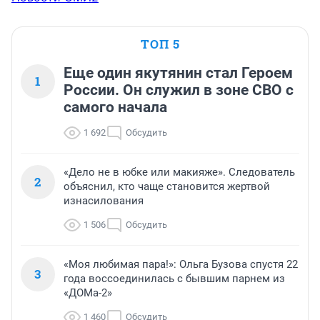
ТОП 5
Еще один якутянин стал Героем
1
России. Он служил в зоне СВО с
самого начала
1 692
Обсудить
«Дело не в юбке или макияже». Следователь
2
объяснил, кто чаще становится жертвой
изнасилования
1 506
Обсудить
«Моя любимая пара!»: Ольга Бузова спустя 22
3
года воссоединилась с бывшим парнем из
«ДОМа-2»
1 460
Обсудить