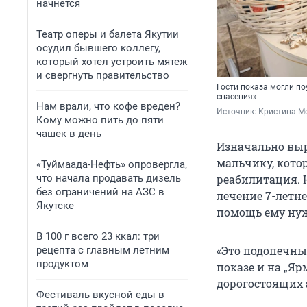
начнется
Театр оперы и балета Якутии
осудил бывшего коллегу,
который хотел устроить мятеж
и свергнуть правительство
Гости показа могли п
спасения»
Нам врали, что кофе вреден?
Источник: 
Кристина Ме
Кому можно пить до пяти
чашек в день
Изначально выр
мальчику, кото
«Туймаада-Нефть» опровергла,
что начала продавать дизель
реабилитация. 
без ограничений на АЗС в
лечение 7-летн
Якутске
помощь ему нуж
В 100 г всего 23 ккал: три
«Это подопечный
рецепта с главным летним
продуктом
показе и на „Я
дорогостоящих 
Фестиваль вкусной еды в