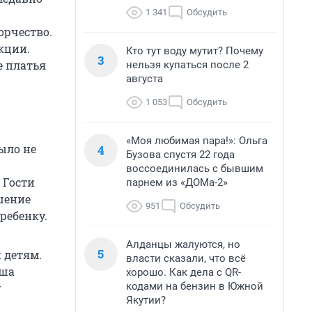
1 341
Обсудить
орчество.
кции.
Кто тут воду мутит? Почему
3
е платья
нельзя купаться после 2
августа
1 053
Обсудить
«Моя любимая пара!»: Ольга
ыло не
4
Бузова спустя 22 года
воссоединилась с бывшим
 Гости
парнем из «ДОМа-2»
шение
951
Обсудить
ребенку.
Алданцы жалуются, но
5
 детям.
власти сказали, что всё
аша
хорошо. Как дела с QR-
кодами на бензин в Южной
у
Якутии?