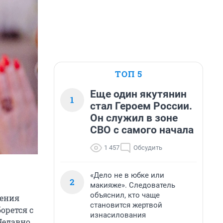
ТОП 5
Еще один якутянин
1
стал Героем России.
Он служил в зоне
СВО с самого начала
1 457
Обсудить
«Дело не в юбке или
2
макияже». Следователь
объяснил, кто чаще
дения
становится жертвой
орется с
изнасилования
Недавно