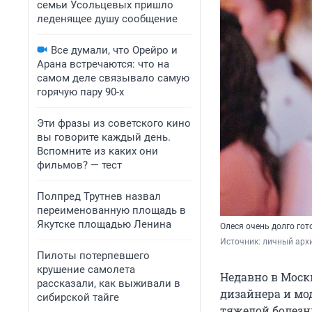
семьи Усольцевых пришло
леденящее душу сообщение
Все думали, что Орейро и
Арана встречаются: что на
самом деле связывало самую
горячую пару 90-х
Эти фразы из советского кино
вы говорите каждый день.
Вспомните из каких они
фильмов? — тест
Полпред Трутнев назвал
переименованную площадь в
Якутске площадью Ленина
Олеся очень долго гот
Источник: 
личный арх
Пилоты потерпевшего
крушение самолета
Недавно в Моск
рассказали, как выживали в
дизайнера и мод
сибирской тайге
тяжелой болезн