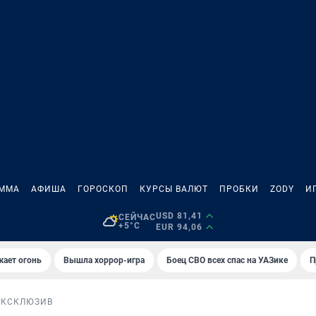
АММА
АФИША
ГОРОСКОП
КУРСЫ ВАЛЮТ
ПРОБКИ
ZODY
И
USD 81,41
СЕЙЧАС
+5°C
EUR 94,06
жает огонь
Вышла хоррор-игра
Боец СВО всех спас на УАЗике
П
ЭКСКЛЮЗИВ