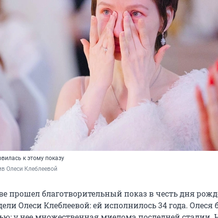
овилась к этому показу
ив Олеси Клеблеевой
ве прошел благотворительный показ в честь дня рож
ели Олеси Клеблеевой: ей исполнилось 34 года. Олеся б
ью: у нее множественная миелома последней стадии. 