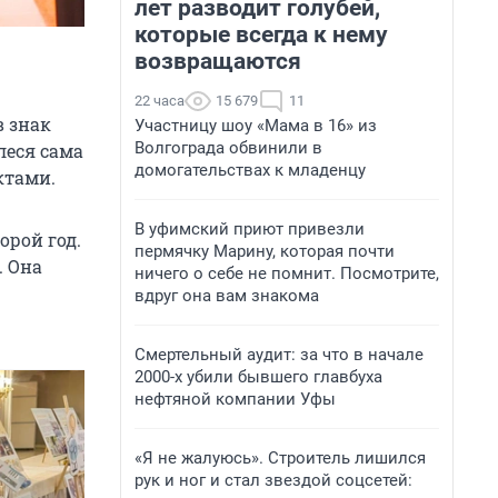
лет разводит голубей,
которые всегда к нему
возвращаются
22 часа
15 679
11
в знак
Участницу шоу «Мама в 16» из
Волгограда обвинили в
леся сама
домогательствах к младенцу
ктами.
В уфимский приют привезли
орой год.
пермячку Марину, которая почти
. Она
ничего о себе не помнит. Посмотрите,
вдруг она вам знакома
Смертельный аудит: за что в начале
2000-х убили бывшего главбуха
нефтяной компании Уфы
«Я не жалуюсь». Строитель лишился
рук и ног и стал звездой соцсетей: