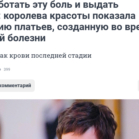
ботать эту боль и выдать
: королева красоты показала
ию платьев, созданную во вр
й болезни
ак крови последней стадии
399
 комментарий