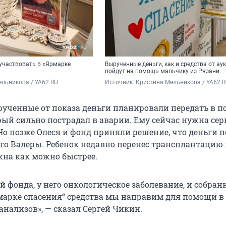
оучаствовать в «Ярмарке
Вырученные деньги, как и средства от ау
пойдут на помощь мальчику из Рязани
льникова / YA62.RU
Источник: 
Кристина Мельникова / YA62.
ученные от показа деньги планировали передать в 
рый сильно пострадал в аварии. Ему сейчас нужна сер
Но позже Олеся и фонд приняли решение, что деньги п
его Валеры. Ребенок недавно перенес трансплантацию 
на как можно быстрее.
 фонда, у него онкологическое заболевание, и собран
рмарке спасения“ средства мы направим для помощи в
анализов», — сказал Сергей Чикин.