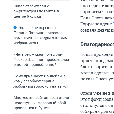
она пережила т
Сквер строителей с
амфитеатром появится в
справиться с ко
центре Якутска
Пока Олеся лежа
Корреспондент
Больше не скрывает:
создала девушка
Полина Гагарина показала
романтичные кадры с новым
избранником
Благодарност
Показ проходил 
«Четырех мужей потеряла»:
Прохор Шаляпин проболтался
просто продемон
о новой возлюбленной
благотворитель
могли сделать 
Кому признаются в любви, а
показа Олеся у
кому разобьют сердце:
любовный гороскоп на август
Олеся уже не в
Множество сайтов враз стали
Этот фонд созд
недоступны: массовый сбой
столкнулся с он
произошел в Рунете
собирали деньг