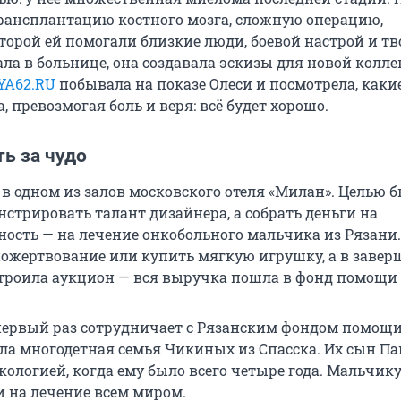
рансплантацию костного мозга, сложную операцию,
торой ей помогали близкие люди, боевой настрой и тв
ла в больнице, она создавала эскизы для новой колле
YA62.RU
побывала на показе Олеси и посмотрела, каки
, превозмогая боль и веря: всё будет хорошо.
ь за чудо
в одном из залов московского отеля «Милан». Целью б
стрировать талант дизайнера, а собрать деньги на
ность — на лечение онкобольного мальчика из Рязани.
пожертвование или купить мягкую игрушку, а в завер
строила аукцион — вся выручка пошла в фонд помощи 
 первый раз сотрудничает с Рязанским фондом помощи
ала многодетная семья Чикиных из Спасска. Их сын П
кологией, когда ему было всего четыре года. Мальчик
и на лечение всем миром.