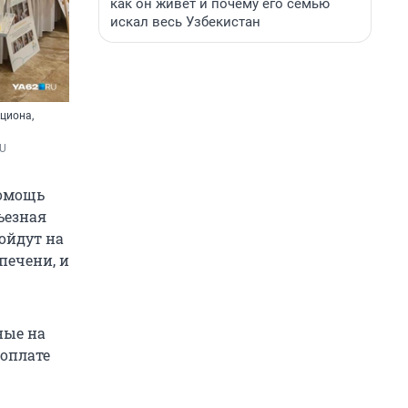
как он живет и почему его семью
искал весь Узбекистан
кциона,
RU
помощь
ьезная
ойдут на
печени, и
ные на
 оплате