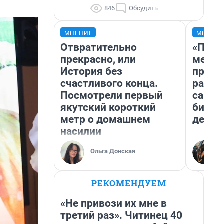
846
Обсудить
МНЕНИЕ
МНЕНИ
Отвратительно
«Поку
прекрасно, или
мешке
История без
предп
счастливого конца.
расска
Посмотрели первый
самом
якутский короткий
бизне
метр о домашнем
дешев
насилии
Ольга Донская
РЕКОМЕНДУЕМ
«Не привози их мне в
третий раз». Читинец 40