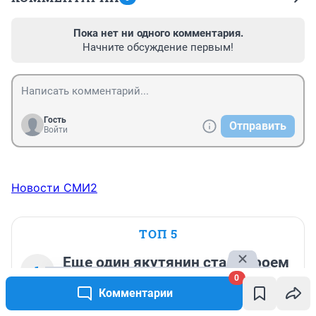
Пока нет ни одного комментария.
Начните обсуждение первым!
Гость
Отправить
Войти
Новости СМИ2
ТОП 5
Еще один якутянин стал Героем
1
России. Он служил в зоне СВО с
0
Комментарии
самого начала