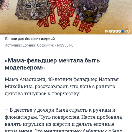
Детали для больших изделий
Источник: 
Евгений Софийчук / NGS55.RU 
«Мама-фельдшер мечтала быть
модельером»
Мама Анастасии, 48-летний фельдшер Наталья
Михейкина, рассказывает, что дочь с раннего
детства тянулась к творчеству:
— В детстве у дочери была страсть к ручкам и
фломастерам. Чуть повзрослев, Настя пробовала
валять игрушки из шерсти и делать елочные
украшения. Это неудивительно: бабушки с обеих