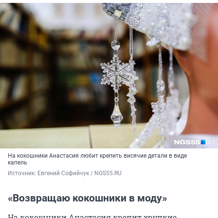
На кокошники Анастасия любит крепить висячие детали в виде
капель
Источник: 
Евгений Софийчук / NGS55.RU 
«Возвращаю кокошники в моду»
На кокошники Анастасия крепит хрупкие