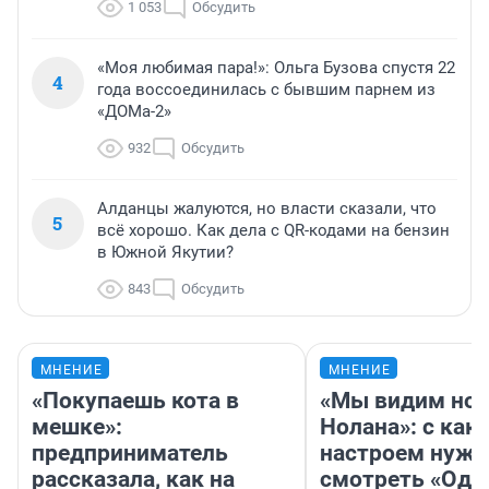
1 053
Обсудить
«Моя любимая пара!»: Ольга Бузова спустя 22
4
года воссоединилась с бывшим парнем из
«ДОМа-2»
932
Обсудить
Алданцы жалуются, но власти сказали, что
5
всё хорошо. Как дела с QR-кодами на бензин
в Южной Якутии?
843
Обсудить
МНЕНИЕ
МНЕНИЕ
«Покупаешь кота в
«Мы видим нов
мешке»:
Нолана»: с как
предприниматель
настроем нужн
рассказала, как на
смотреть «Оди